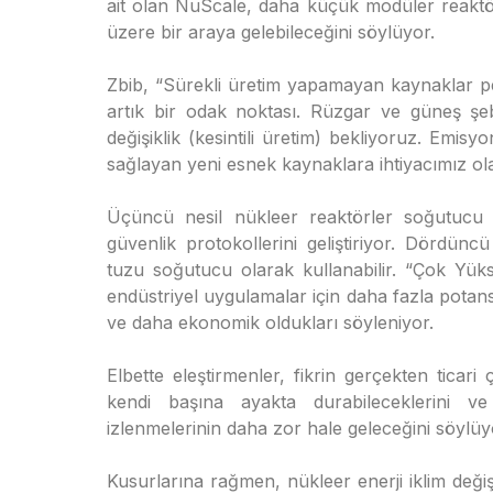
ait olan NuScale, daha küçük modüler reaktör
üzere bir araya gelebileceğini söylüyor.
Zbib, “Sürekli üretim yapamayan kaynaklar p
artık bir odak noktası. Rüzgar ve güneş ş
değişiklik (kesintili üretim) bekliyoruz. Emis
sağlayan yeni esnek kaynaklara ihtiyacımız ola
Üçüncü nesil nükleer reaktörler soğutucu
güvenlik protokollerini geliştiriyor. Dördüncü
tuzu soğutucu olarak kullanabilir. “Çok Yüks
endüstriyel uygulamalar için daha fazla potans
ve daha ekonomik oldukları söyleniyor.
Elbette eleştirmenler, fikrin gerçekten ticar
kendi başına ayakta durabileceklerini v
izlenmelerinin daha zor hale geleceğini söylüy
Kusurlarına rağmen, nükleer enerji iklim değiş