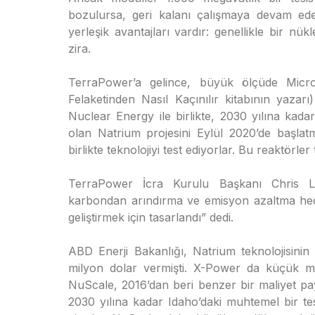
bozulursa, geri kalanı çalışmaya devam eder
yerleşik avantajları vardır: genellikle bir nük
zira.
TerraPower’a gelince, büyük ölçüde Micros
Felaketinden Nasıl Kaçınılır kitabının yazar
Nuclear Energy ile birlikte, 2030 yılına kada
olan Natrium projesini Eylül 2020’de başlatm
birlikte teknolojiyi test ediyorlar. Bu reaktörler 
TerraPower İcra Kurulu Başkanı Chris Leve
karbondan arındırma ve emisyon azaltma hedefl
geliştirmek için tasarlandı” dedi.
ABD Enerji Bakanlığı, Natrium teknolojisin
milyon dolar vermişti. X-Power da küçük modü
NuScale, 2016’dan beri benzer bir maliyet payl
2030 yılına kadar Idaho’daki muhtemel bir te