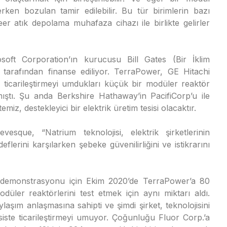
ken bozulan tamir edilebilir. Bu tür birimlerin bazı
leer atık depolama muhafaza cihazı ile birlikte gelirler
oft Corporation’ın kurucusu Bill Gates (Bir İklim
ı) tarafından finanse ediliyor. TerraPower, GE Hitachi
r ticarileştirmeyi umdukları küçük bir modüler reaktör
ıştı. Şu anda Berkshire Hathaway’in PacifiCorp’u ile
temiz, destekleyici bir elektrik üretim tesisi olacaktır.
sque, “Natrium teknolojisi, elektrik şirketlerinin
erini karşılarken şebeke güvenilirliğini ve istikrarını
in demonstrasyonu için Ekim 2020’de TerraPower’a 80
ler reaktörlerini test etmek için aynı miktarı aldı.
aşım anlaşmasına sahipti ve şimdi şirket, teknolojisini
siste ticarileştirmeyi umuyor. Çoğunluğu Fluor Corp.’a