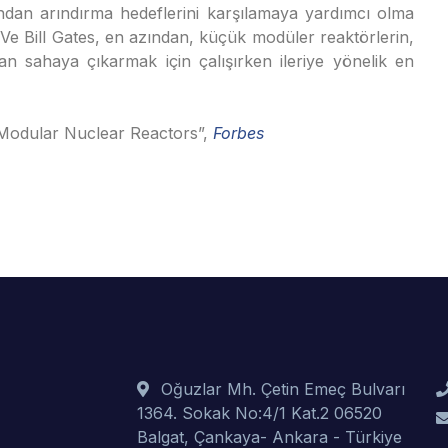
ndan arındırma hedeflerini karşılamaya yardımcı olma
. Ve Bill Gates, en azından, küçük modüler reaktörlerin,
dan sahaya çıkarmak için çalışırken ileriye yönelik en
 Modular Nuclear Reactors”,
Forbes
Oğuzlar Mh. Çetin Emeç Bulvarı
1364. Sokak No:4/1 Kat.2 06520
Balgat, Çankaya- Ankara - Türkiye