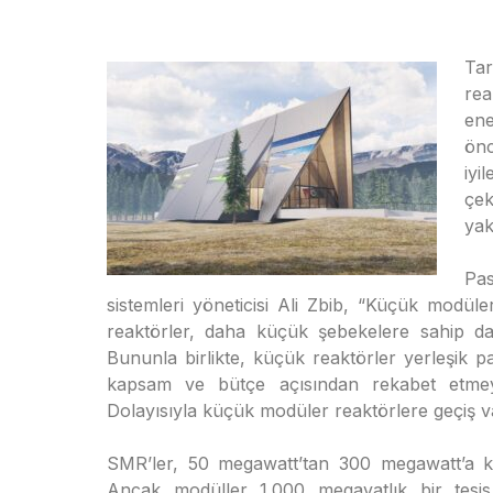
Ta
rea
ene
önc
iy
çek
yak
Pas
sistemleri yöneticisi Ali Zbib, “Küçük modül
reaktörler, daha küçük şebekelere sahip da
Bununla birlikte, küçük reaktörler yerleşik 
kapsam ve bütçe açısından rekabet etmey
Dolayısıyla küçük modüler reaktörlere geçiş va
SMR’ler, 50 megawatt’tan 300 megawatt’a ka
Ancak modüller 1.000 megavatlık bir tesis o