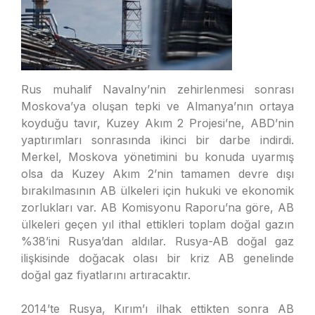
Rus
muhalif Navalny’nin zehirlenmesi sonrası
Moskova’ya oluşan tepki ve Almanya’nın ortaya
koyduğu tavır, Kuzey Akım 2 Projesi’ne, ABD’nin
yaptır
ımları sonrasında ikinci bir darbe indirdi.
Merkel, Moskova yönetimini bu konuda uyarmış
olsa da Kuzey Akım 2’nin tamamen devre dışı
bırakılmasının AB ülkeleri için hukuki ve ekonomik
zorlukları var. AB Komisyonu Raporu’na göre, AB
ü
lkeleri geçen yıl ithal ettikleri toplam doğal gazın
%38’ini Rusya’dan aldılar. Rusya-AB doğal gaz
ilişkisinde doğacak olası bir kriz AB genelinde
doğal gaz fiyatlarını artıracaktır.
2014’te Rusya, Kırım’ı ilhak ettikten sonra AB