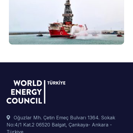
T
e
v
B
ş
t
p
Oğuzlar Mh. Çetin Emeç Bulvarı 1364. Sokak
No:4/1 Kat.2 06520 Balgat, Çankaya- Ankara -
Türkiye