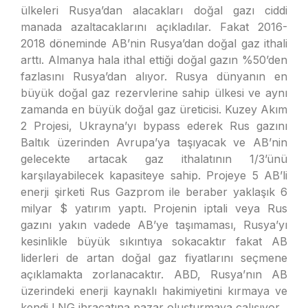
ülkeleri Rusya’dan alacakları doğal gazı ciddi
manada azaltacaklarını açıkladılar. Fakat 2016-
2018 döneminde AB’nin Rusya’dan doğal gaz ithali
arttı. Almanya hala ithal ettiği doğal gazın %50’den
fazlasını Rusya’dan alıyor. Rusya dünyanın en
büyük doğal gaz rezervlerine sahip ülkesi ve aynı
zamanda en büyük doğal gaz üreticisi. Kuzey Akım
2 Projesi, Ukrayna’yı bypass ederek Rus gazını
Baltık üzerinden Avrupa’ya taşıyacak ve AB’nin
gelecekte artacak gaz ithalatının 1/3’ünü
karşılayabilecek kapasiteye sahip. Projeye 5 AB’li
enerji şirketi Rus Gazprom ile beraber yaklaşık 6
milyar $ yatırım yaptı. Projenin iptali veya Rus
gazını yakın vadede AB’ye taşımaması, Rusya’yı
kesinlikle büyük sıkıntıya sokacaktır fakat AB
liderleri de artan doğal gaz fiyatlarını seçmene
açıklamakta zorlanacaktır. ABD, Rusya’nın AB
üzerindeki enerji kaynaklı hakimiyetini kırmaya ve
kendi LNG ihracatına pazar oluşturmaya çalışıyor.