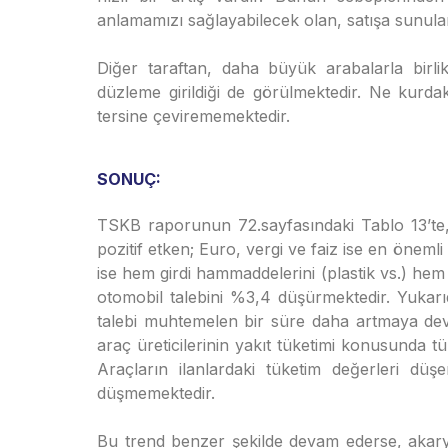
anlamamızı sağlayabilecek olan, satışa sunulan m
Diğer taraftan, daha büyük arabalarla birli
düzleme girildiği de görülmektedir. Ne kurdak
tersine çevirememektedir.
SONUÇ:
TSKB raporunun 72.sayfasındaki Tablo 13’te, 
pozitif etken; Euro, vergi ve faiz ise en önemli
ise hem girdi hammaddelerini (plastik vs.) hem d
otomobil talebini %3,4 düşürmektedir. Yukarı
talebi muhtemelen bir süre daha artmaya deva
araç üreticilerinin yakıt tüketimi konusunda tüke
Araçların ilanlardaki tüketim değerleri düş
düşmemektedir.
Bu trend benzer şekilde devam ederse, akarya