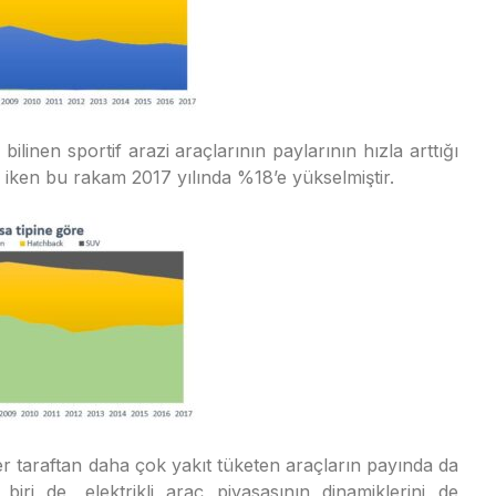
ilinen sportif arazi araçlarının paylarının hızla arttığı
 iken bu rakam 2017 yılında %18’e yükselmiştir.
er taraftan daha çok yakıt tüketen araçların payında da
biri de, elektrikli araç piyasasının dinamiklerini de