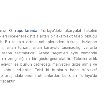
ğimiz
Q raporlarında
Türkiye’deki akaryakıt tüketim
kleri incelenerek hızla artan bir akaryakıt talebi olduğu
ldı. Bu talebin artma sebeplerinden birkaçı; hızlanan
i, artan turizm, artan karayolu taşımacılığı ve orta
n araba seçimleridir. Araba seçimleri aynı zamanda
inin zenginliğinin bir göstergesi olabilir. Tüketici artık
ediyor ise bunun getireceği maliyetleri göze almış ve
kabul edilebilir. Tabii ki bunların hepsi sübjektif
ep artışındaki önemli etmenlerden biri olan Türkiye’de
ılacaktır.