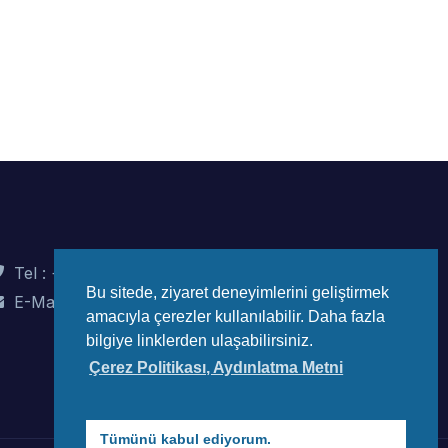
Tel : +90 (312) 442 82 78
Bu sitede, ziyaret deneyimlerini geliştirmek
E-Mail : info@wec-turkiye.org.tr
amacıyla çerezler kullanılabilir. Daha fazla
bilgiye linklerden ulaşabilirsiniz.
Çerez Politikası, Aydınlatma Metni
Tümünü kabul ediyorum.