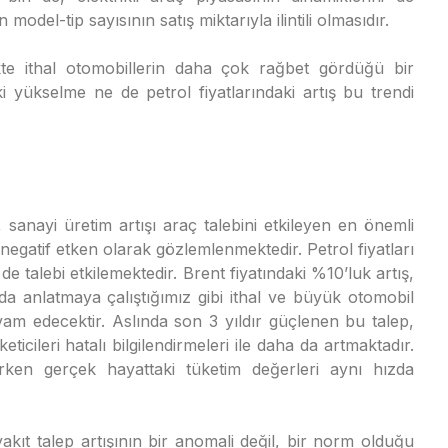
odel-tip sayısının satış miktarıyla ilintili olmasıdır.
kte ithal otomobillerin daha çok rağbet gördüğü bir
i yükselme ne de petrol fiyatlarındaki artış bu trendi
sanayi üretim artışı araç talebini etkileyen en önemli
 negatif etken olarak gözlemlenmektedir. Petrol fiyatları
e talebi etkilemektedir. Brent fiyatındaki %10’luk artış,
da anlatmaya çalıştığımız gibi ithal ve büyük otomobil
m edecektir. Aslında son 3 yıldır güçlenen bu talep,
ticileri hatalı bilgilendirmeleri ile daha da artmaktadır.
erken gerçek hayattaki tüketim değerleri aynı hızda
kıt talep artışının bir anomali değil, bir norm olduğu