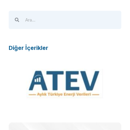
Diğer İçerikler
A
T
E
V
R
F