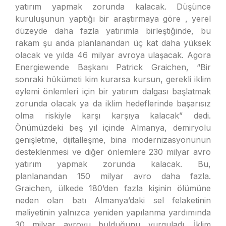
yatırım yapmak zorunda kalacak. Düşünce
kuruluşunun yaptığı bir araştırmaya göre , yerel
düzeyde daha fazla yatırımla birleştiğinde, bu
rakam şu anda planlanandan üç kat daha yüksek
olacak ve yılda 46 milyar avroya ulaşacak. Agora
Energiewende Başkanı Patrick Graichen, “Bir
sonraki hükümeti kim kurarsa kursun, gerekli iklim
eylemi önlemleri için bir yatırım dalgası başlatmak
zorunda olacak ya da iklim hedeflerinde başarısız
olma riskiyle karşı karşıya kalacak” dedi.
Önümüzdeki beş yıl içinde Almanya, demiryolu
genişletme, dijitalleşme, bina modernizasyonunun
desteklenmesi ve diğer önlemlere 230 milyar avro
yatırım yapmak zorunda kalacak. Bu,
planlanandan 150 milyar avro daha fazla.
Graichen, ülkede 180’den fazla kişinin ölümüne
neden olan batı Almanya’daki sel felaketinin
maliyetinin yalnızca yeniden yapılanma yardımında
30 milyar avroyu bulduğunu vurguladı. İklim