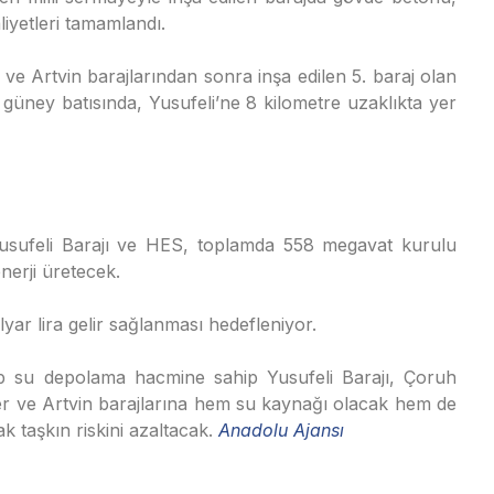
aliyetleri tamamlandı.
ve Artvin barajlarından sonra inşa edilen 5. baraj olan
 güney batısında, Yusufeli’ne 8 kilometre uzaklıkta yer
Yusufeli Barajı ve HES, toplamda 558 megavat kurulu
nerji üretecek.
ilyar lira gelir sağlanması hedefleniyor.
p su depolama hacmine sahip Yusufeli Barajı, Çoruh
er ve Artvin barajlarına hem su kaynağı olacak hem de
k taşkın riskini azaltacak.
Anadolu Ajansı