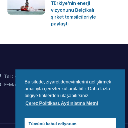
Türkiye’nin enerji
vizyonunu Belçikalı
şirket temsilcileriyle
paylaştı
Tel : +90 (312) 442 82 78
Bu sitede, ziyaret deneyimlerini geliştirmek
E-Mail : info@wec-turkiye.org.tr
amacıyla çerezler kullanılabilir. Daha fazla
bilgiye linklerden ulaşabilirsiniz.
Çerez Politikası, Aydınlatma Metni
Tümünü kabul ediyorum.