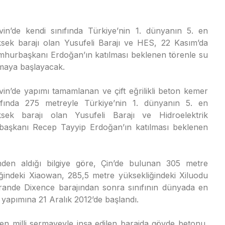
vin’de kendi sınıfında Türkiye’nin 1. dünyanın 5. en
sek barajı olan Yusufeli Barajı ve HES, 22 Kasım’da
hurbaşkanı Erdoğan’ın katılması beklenen törenle su
maya başlayacak.
vin’de yapımı tamamlanan ve çift eğrilikli beton kemer
ıfında 275 metreyle Türkiye’nin 1. dünyanın 5. en
sek barajı olan Yusufeli Barajı ve Hidroelektrik
başkanı Recep Tayyip Erdoğan’ın katılması beklenen
en aldığı bilgiye göre, Çin’de bulunan 305 metre
iğindeki Xiaowan, 285,5 metre yüksekliğindeki Xiluodu
Grande Dixence barajından sonra sınıfının dünyada en
 yapımına 21 Aralık 2012’de başlandı.
men milli sermayeyle inşa edilen barajda gövde betonu,