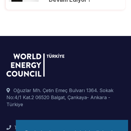
Oğuzlar Mh. Çetin Emeç Bulvarı 1364. Sokak
No:4/1 Kat.2 06520 Balgat, Çankaya- Ankara -
Türkiye
Tel : +90 (312) 442 82 78