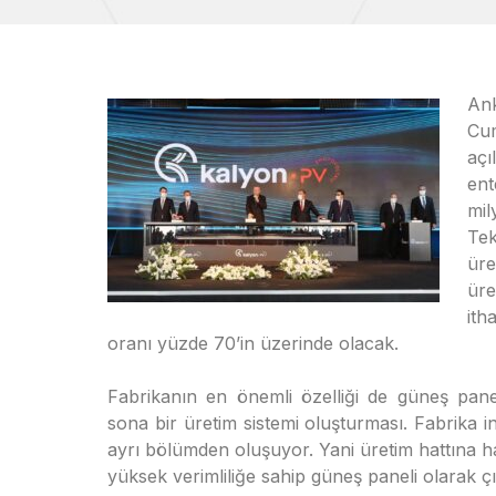
An
Cu
açı
ent
mi
Tek
üre
üre
ith
oranı yüzde 70’in üzerinde olacak.
Fabrikanın en önemli özelliği de güneş panel
sona bir üretim sistemi oluşturması. Fabrika 
ayrı bölümden oluşuyor. Yani üretim hattına 
yüksek verimliliğe sahip güneş paneli olarak çı