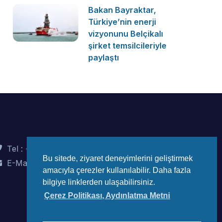
Bakan Bayraktar,
Türkiye’nin enerji
vizyonunu Belçikalı
şirket temsilcileriyle
paylaştı
Tel : +90 (312) 442 82 78
Bu sitede, ziyaret deneyimlerini geliştirmek
E-Mail : info@wec-turkiye.org.tr
amacıyla çerezler kullanılabilir. Daha fazla
bilgiye linklerden ulaşabilirsiniz.
Çerez Politikası, Aydınlatma Metni