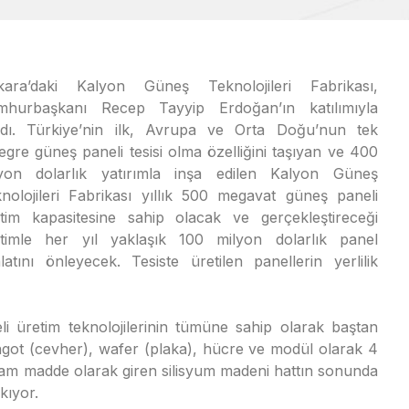
kara’daki Kalyon Güneş Teknolojileri Fabrikası,
mhurbaşkanı Recep Tayyip Erdoğan’ın katılımıyla
ldı. Türkiye’nin ilk, Avrupa ve Orta Doğu’nun tek
egre güneş paneli tesisi olma özelliğini taşıyan ve 400
lyon dolarlık yatırımla inşa edilen Kalyon Güneş
nolojileri Fabrikası yıllık 500 megavat güneş paneli
tim kapasitesine sahip olacak ve gerçekleştireceği
timle her yıl yaklaşık 100 milyon dolarlık panel
alatını önleyecek. Tesiste üretilen panellerin yerlilik
i üretim teknolojilerinin tümüne sahip olarak baştan
ingot (cevher), wafer (plaka), hücre ve modül olarak 4
ham madde olarak giren silisyum madeni hattın sonunda
kıyor.