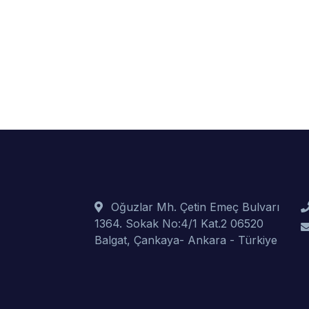
Oğuzlar Mh. Çetin Emeç Bulvarı
1364. Sokak No:4/1 Kat.2 06520
Balgat, Çankaya- Ankara - Türkiye