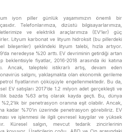
tyum iyon piller günlük yaşamımızın önemli bir
çasıdır. Telefonlarımıza, dizüstü bilgisayarlarımıza,
letlerimize ve elektrikli araçlarımıza (EV’ler) güç
irler. Lityum karbonat ve lityum hidroksit (bu pillerdeki
el bileşenler) şeklindeki lityum talebi, hızla artıyor.
9’da neredeyse %20 arttı. EV devriminin getirdiği artan
ep beklentisiyle fiyatlar, 2016-2018 arasında iki katına
tı. Ancak, talepteki istikrarlı artış, devam eden
onavirüs salgını, yaklaşmakta olan ekonomik gerileme
petrol fiyatlarının çöküşüyle engellenmektedir. Bu da,
resel EV satışları 2017’de 1.2 milyon adet gerçekleşti ve
yıllık bazda %63 artış olarak kayda geçti. Bu, dünya
 %2,2’lik bir penetrasyon oranına eşit olabilir. Ancak,
lına kadar %70’in üzerinde penetrasyon görebiliriz. EV
ması ve işlenmesi ile ilgili çevresel kaygılar ve yüksek
dır. Küresel salgın, mevcut tedarik zincirlerinin
ortaya koyuyor. Üreticilerin çoğu, ABD ve Çin arasındaki