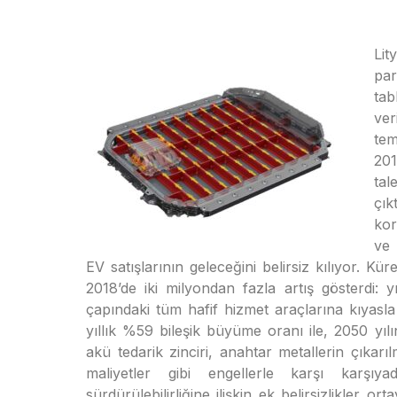
Li
par
tab
ver
tem
201
tal
çık
kor
ve 
EV satışlarının geleceğini belirsiz kılıyor. Kü
2018’de iki milyondan fazla artış gösterdi: 
çapındaki tüm hafif hizmet araçlarına kıyasla
yıllık %59 bileşik büyüme oranı ile, 2050 yı
akü tedarik zinciri, anahtar metallerin çıkarıl
maliyetler gibi engellerle karşı karşıya
sürdürülebilirliğine ilişkin ek belirsizlikler 