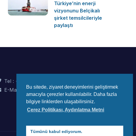
Türkiye’nin enerji
vizyonunu Belçikalı
şirket temsilcileriyle
paylaştı
Tel : +90 (312) 442 82 78
Bu sitede, ziyaret deneyimlerini geliştirmek
E-Mail : info@wec-turkiye.org.tr
amacıyla çerezler kullanılabilir. Daha fazla
bilgiye linklerden ulaşabilirsiniz.
Çerez Politikası, Aydınlatma Metni
Tümünü kabul ediyorum.