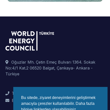
Oğuzlar Mh. Çetin Emeç Bulvarı 1364. Sokak
No:4/1 Kat.2 06520 Balgat, Çankaya- Ankara -
Türkiye
Tel : +90 (312) 442 82 78
Bu sitede, ziyaret deneyimlerini geliştirmek
E-Mail : info@wec-turkiye.org.tr
amacıyla çerezler kullanılabilir. Daha fazla
bilgiye linklerden ulaşabilirsiniz.