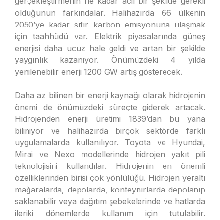
gerçekleştirmenin ne kadar acil bir şekilde gerekli
olduğunun farkındalar. Halihazırda 66 ülkenin
2050’ye kadar sıfır karbon emisyonuna ulaşmak
için taahhüdü var. Elektrik piyasalarında güneş
enerjisi daha ucuz hale geldi ve artan bir şekilde
yaygınlık kazanıyor. Önümüzdeki 4 yılda
yenilenebilir enerji 1200 GW artış gösterecek.
Daha az bilinen bir enerji kaynağı olarak hidrojenin
önemi de önümüzdeki süreçte giderek artacak.
Hidrojenden enerji üretimi 1839’dan bu yana
biliniyor ve halihazırda birçok sektörde farklı
uygulamalarda kullanılıyor. Toyota ve Hyundai,
Mirai ve Nexo modellerinde hidrojen yakıt pili
teknolojisini kullandılar. Hidrojenin en önemli
özelliklerinden birisi çok yönlülüğü. Hidrojen yeraltı
mağaralarda, depolarda, konteynırlarda depolanıp
saklanabilir veya dağıtım şebekelerinde ve hatlarda
ileriki dönemlerde kullanım için tutulabilir.