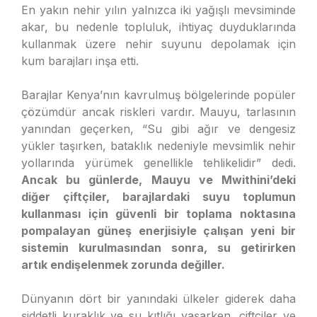
En yakın nehir yılın yalnızca iki yağışlı mevsiminde
akar, bu nedenle topluluk, ihtiyaç duyduklarında
kullanmak üzere nehir suyunu depolamak için
kum barajları inşa etti.
Barajlar Kenya’nın kavrulmuş bölgelerinde popüler
çözümdür ancak riskleri vardır. Mauyu, tarlasının
yanından geçerken, “Su gibi ağır ve dengesiz
yükler taşırken, bataklık nedeniyle mevsimlik nehir
yollarında yürümek genellikle tehlikelidir” dedi.
Ancak bu günlerde, Mauyu ve Mwithini’deki
diğer çiftçiler, barajlardaki suyu toplumun
kullanması için güvenli bir toplama noktasına
pompalayan güneş enerjisiyle çalışan yeni bir
sistemin kurulmasından sonra, su getirirken
artık endişelenmek zorunda değiller.
Dünyanın dört bir yanındaki ülkeler giderek daha
şiddetli kuraklık ve su kıtlığı yaşarken, çiftçiler ve