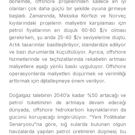
dönemde, offshore projelerinden sadece en iyi
olanları çok daha güçlü bir şekilde oyuna girmeye
başladı. Zamanında, Meksika Körfezi ve Norveç
kıyılarındaki projelerin maliyetini karşılaması için
petrol fiyatlarının en düşük 60-80 $/v olması
gerekirken, şu anda 25-40 $/v seviyelerine düştü.
Artık tasarımlar basitleştiriliyor, standardize ediliyor
ve bazı durumlarda küçültülüyor. Ayrıca, offshore
hizmetlerinde ve teçhizatlarında rekabetin artması
maliyetlere aşağı yönlü baskı uyguluyor. Offshore
operasyonlarda maliyetleri düşürmek ve verimliliği
arttırmak için dijitalleşmeye önem veriliyor.
Doğalgaz talebinin 2040’a kadar %50 artacağı ve
petrol tüketiminin de artmaya devam edeceği
dünyada, offshore hidrokarbon kaynaklarının da
gücünü koruyacağı öngörülüyor. “Yeni Politikalar
Senaryosu”na göre, sığ sularda bulunan olgun
havzalarda yapılan petrol üretiminin düşmesi; bu