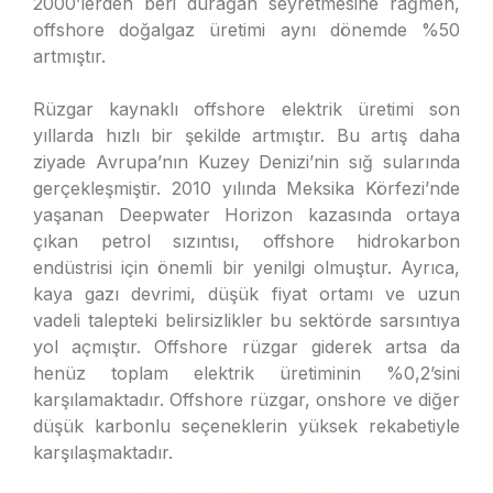
2000’lerden beri durağan seyretmesine rağmen,
offshore doğalgaz üretimi aynı dönemde %50
artmıştır.
Rüzgar kaynaklı offshore elektrik üretimi son
yıllarda hızlı bir şekilde artmıştır. Bu artış daha
ziyade Avrupa’nın Kuzey Denizi’nin sığ sularında
gerçekleşmiştir. 2010 yılında Meksika Körfezi’nde
yaşanan Deepwater Horizon kazasında ortaya
çıkan petrol sızıntısı, offshore hidrokarbon
endüstrisi için önemli bir yenilgi olmuştur. Ayrıca,
kaya gazı devrimi, düşük fiyat ortamı ve uzun
vadeli talepteki belirsizlikler bu sektörde sarsıntıya
yol açmıştır. Offshore rüzgar giderek artsa da
henüz toplam elektrik üretiminin %0,2’sini
karşılamaktadır. Offshore rüzgar, onshore ve diğer
düşük karbonlu seçeneklerin yüksek rekabetiyle
karşılaşmaktadır.