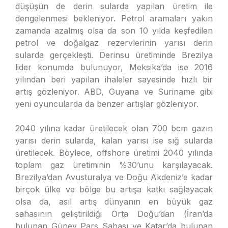
düşüşün de derin sularda yapılan üretim ile
dengelenmesi bekleniyor. Petrol aramaları yakın
zamanda azalmış olsa da son 10 yılda keşfedilen
petrol ve doğalgaz rezervlerinin yarısı derin
sularda gerçekleşti. Derinsu üretiminde Brezilya
lider konumda bulunuyor, Meksika’da ise 2016
yılından beri yapılan ihaleler sayesinde hızlı bir
artış gözleniyor. ABD, Guyana ve Suriname gibi
yeni oyuncularda da benzer artışlar gözleniyor.
2040 yılına kadar üretilecek olan 700 bcm gazın
yarısı derin sularda, kalan yarısı ise sığ sularda
üretilecek. Böylece, offshore üretimi 2040 yılında
toplam gaz üretiminin %30’unu karşılayacak.
Brezilya’dan Avusturalya ve Doğu Akdeniz’e kadar
birçok ülke ve bölge bu artışa katkı sağlayacak
olsa da, asıl artış dünyanın en büyük gaz
sahasının geliştirildiği Orta Doğu’dan (İran’da
bulunan Güney Pars Sahası ve Katar’da bulunan