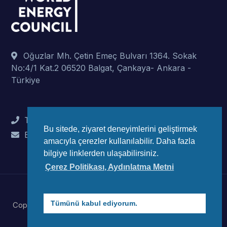
Oğuzlar Mh. Çetin Emeç Bulvarı 1364. Sokak
No:4/1 Kat.2 06520 Balgat, Çankaya- Ankara -
Türkiye
Tel : +90 (312) 442 82 78
Bu sitede, ziyaret deneyimlerini geliştirmek
E-Mail : info@wec-turkiye.org.tr
amacıyla çerezler kullanılabilir. Daha fazla
bilgiye linklerden ulaşabilirsiniz.
Çerez Politikası, Aydınlatma Metni
Tümünü kabul ediyorum.
Copyright © 2023 Dünya Enerji Konseyi Türk Millli Komitesi