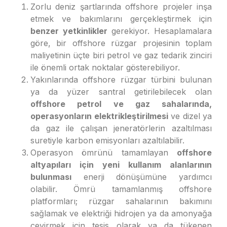
Zorlu deniz şartlarında offshore projeler inşa
etmek ve bakımlarını gerçekleştirmek için
benzer yetkinlikler
gerekiyor. Hesaplamalara
göre, bir offshore rüzgar projesinin toplam
maliyetinin üçte biri petrol ve gaz tedarik zinciri
ile önemli ortak noktalar gösterebiliyor.
Yakınlarında offshore rüzgar türbini bulunan
ya da yüzer santral getirilebilecek olan
offshore petrol ve gaz sahalarında,
operasyonların elektrikleştirilmesi
ve dizel ya
da gaz ile çalışan jeneratörlerin azaltılması
suretiyle karbon emisyonları azaltılabilir.
Operasyon ömrünü tamamlayan
offshore
altyapıları için yeni kullanım alanlarının
bulunması
enerji dönüşümüne yardımcı
olabilir. Ömrü tamamlanmış offshore
platformları; rüzgar sahalarının bakımını
sağlamak ve elektriği hidrojen ya da amonyağa
çevirmek için tesis olarak ya da tükenen