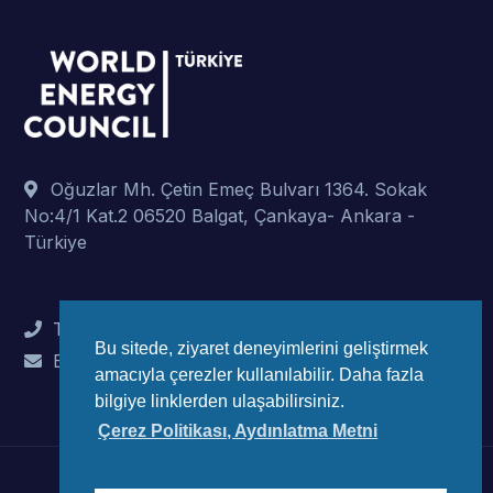
Oğuzlar Mh. Çetin Emeç Bulvarı 1364. Sokak
No:4/1 Kat.2 06520 Balgat, Çankaya- Ankara -
Türkiye
Tel : +90 (312) 442 82 78
Bu sitede, ziyaret deneyimlerini geliştirmek
E-Mail : info@wec-turkiye.org.tr
amacıyla çerezler kullanılabilir. Daha fazla
bilgiye linklerden ulaşabilirsiniz.
Çerez Politikası, Aydınlatma Metni