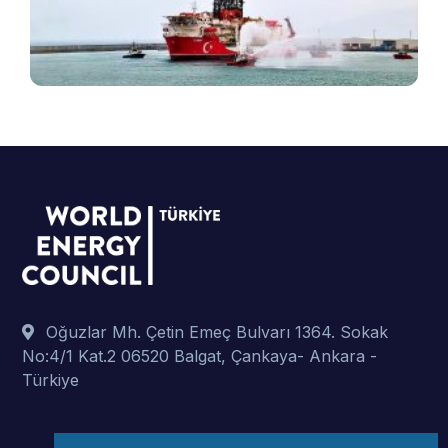
ş
t
p
Oğuzlar Mh. Çetin Emeç Bulvarı 1364. Sokak
No:4/1 Kat.2 06520 Balgat, Çankaya- Ankara -
Türkiye