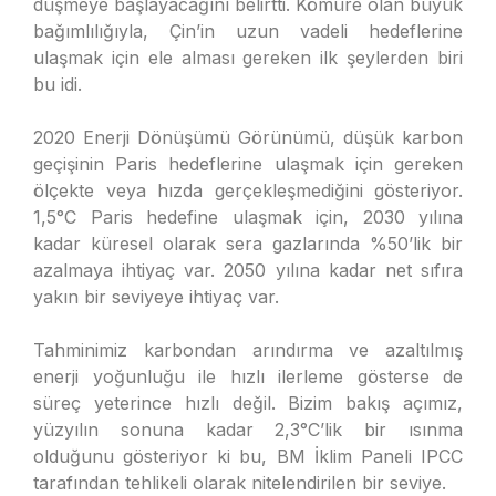
düşmeye başlayacağını belirtti. Kömüre olan büyük
bağımlılığıyla, Çin’in uzun vadeli hedeflerine
ulaşmak için ele alması gereken ilk şeylerden biri
bu idi.
2020 Enerji Dönüşümü Görünümü, düşük karbon
geçişinin Paris hedeflerine ulaşmak için gereken
ölçekte veya hızda gerçekleşmediğini gösteriyor.
1,5°C Paris hedefine ulaşmak için, 2030 yılına
kadar küresel olarak sera gazlarında %50’lik bir
azalmaya ihtiyaç var. 2050 yılına kadar net sıfıra
yakın bir seviyeye ihtiyaç var.
Tahminimiz karbondan arındırma ve azaltılmış
enerji yoğunluğu ile hızlı ilerleme gösterse de
süreç yeterince hızlı değil. Bizim bakış açımız,
yüzyılın sonuna kadar 2,3°C’lik bir ısınma
olduğunu gösteriyor ki bu, BM İklim Paneli IPCC
tarafından tehlikeli olarak nitelendirilen bir seviye.