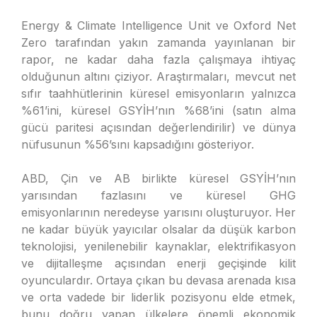
Energy & Climate Intelligence Unit ve Oxford Net
Zero tarafından yakın zamanda yayınlanan bir
rapor, ne kadar daha fazla çalışmaya ihtiyaç
olduğunun altını çiziyor. Araştırmaları, mevcut net
sıfır taahhütlerinin küresel emisyonların yalnızca
%61’ini, küresel GSYİH’nın %68’ini (satın alma
gücü paritesi açısından değerlendirilir) ve dünya
nüfusunun %56’sını kapsadığını gösteriyor.
ABD, Çin ve AB birlikte küresel GSYİH’nın
yarısından fazlasını ve küresel GHG
emisyonlarının neredeyse yarısını oluşturuyor. Her
ne kadar büyük yayıcılar olsalar da düşük karbon
teknolojisi, yenilenebilir kaynaklar, elektrifikasyon
ve dijitalleşme açısından enerji geçişinde kilit
oyunculardır. Ortaya çıkan bu devasa arenada kısa
ve orta vadede bir liderlik pozisyonu elde etmek,
bunu doğru yapan ülkelere önemli ekonomik