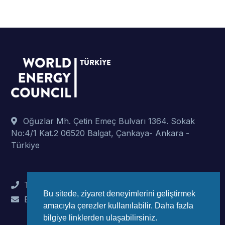
Oğuzlar Mh. Çetin Emeç Bulvarı 1364. Sokak
No:4/1 Kat.2 06520 Balgat, Çankaya- Ankara -
Türkiye
Tel : +90 (312) 442 82 78
Bu sitede, ziyaret deneyimlerini geliştirmek
E-Mail : info@wec-turkiye.org.tr
amacıyla çerezler kullanılabilir. Daha fazla
bilgiye linklerden ulaşabilirsiniz.