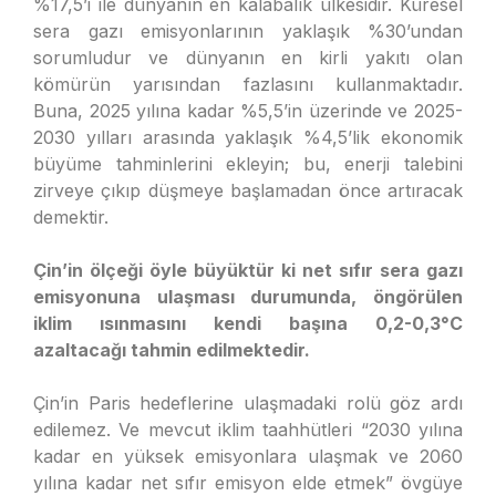
%17,5’i ile dünyanın en kalabalık ülkesidir. Küresel
sera gazı emisyonlarının yaklaşık %30’undan
sorumludur ve dünyanın en kirli yakıtı olan
kömürün yarısından fazlasını kullanmaktadır.
Buna, 2025 yılına kadar %5,5’in üzerinde ve 2025-
2030 yılları arasında yaklaşık %4,5’lik ekonomik
büyüme tahminlerini ekleyin; bu, enerji talebini
zirveye çıkıp düşmeye başlamadan önce artıracak
demektir.
Çin’in ölçeği öyle büyüktür ki net sıfır sera gazı
emisyonuna ulaşması durumunda, öngörülen
iklim ısınmasını kendi başına 0,2-0,3°C
azaltacağı tahmin edilmektedir.
Çin’in Paris hedeflerine ulaşmadaki rolü göz ardı
edilemez. Ve mevcut iklim taahhütleri “2030 yılına
kadar en yüksek emisyonlara ulaşmak ve 2060
yılına kadar net sıfır emisyon elde etmek” övgüye