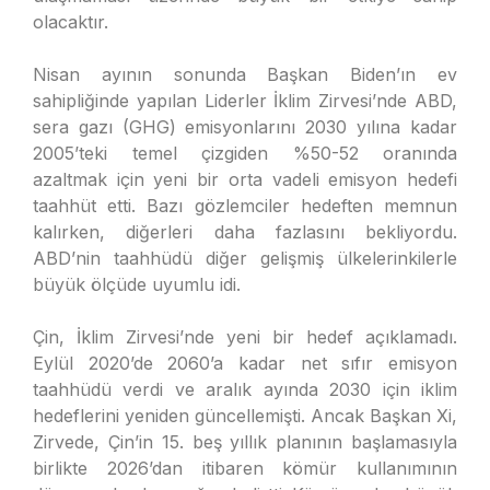
olacaktır.
Nisan ayının sonunda Başkan Biden’ın ev
sahipliğinde yapılan Liderler İklim Zirvesi’nde ABD,
sera gazı (GHG) emisyonlarını 2030 yılına kadar
2005’teki temel çizgiden %50-52 oranında
azaltmak için yeni bir orta vadeli emisyon hedefi
taahhüt etti. Bazı gözlemciler hedeften memnun
kalırken, diğerleri daha fazlasını bekliyordu.
ABD’nin taahhüdü diğer gelişmiş ülkelerinkilerle
büyük ölçüde uyumlu idi.
Çin, İklim Zirvesi’nde yeni bir hedef açıklamadı.
Eylül 2020’de 2060’a kadar net sıfır emisyon
taahhüdü verdi ve aralık ayında 2030 için iklim
hedeflerini yeniden güncellemişti. Ancak Başkan Xi,
Zirvede, Çin’in 15. beş yıllık planının başlamasıyla
birlikte 2026’dan itibaren kömür kullanımının