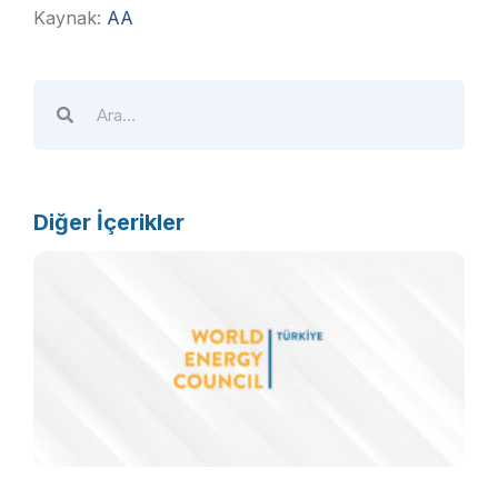
Kaynak:
AA
Diğer İçerikler
Ö
d
e
p
k
g
b
m
a