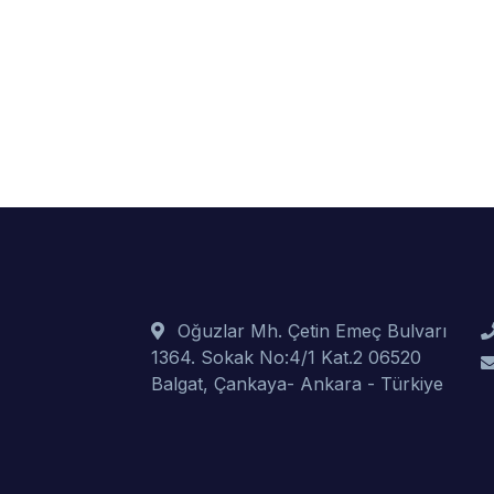
Oğuzlar Mh. Çetin Emeç Bulvarı
1364. Sokak No:4/1 Kat.2 06520
Balgat, Çankaya- Ankara - Türkiye