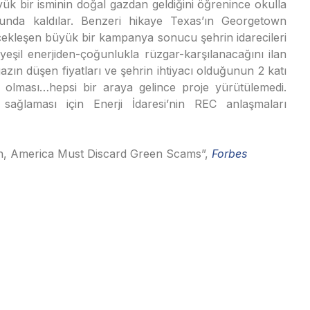
üyük bir isminin doğal gazdan geldiğini öğrenince okulla
runda kaldılar. Benzeri hikaye Texas’ın Georgetown
çekleşen büyük bir kampanya sonucu şehrin idarecileri
yeşil enerjiden-çoğunlukla rüzgar-karşılanacağını ilan
lgazın düşen fiyatları ve şehrin ihtiyacı olduğunun 2 katı
iş olması…hepsi bir araya gelince proje yürütülemedi.
ağlaması için Enerji İdaresi’nin REC anlaşmaları
on, America Must Discard Green Scams”,
Forbes