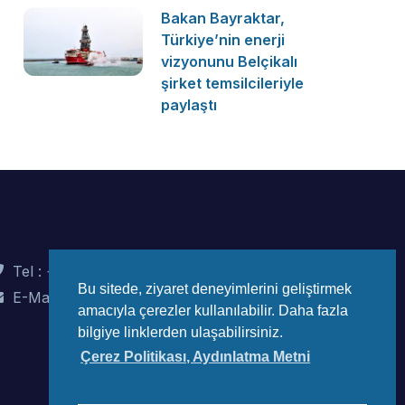
Bakan Bayraktar,
Türkiye’nin enerji
vizyonunu Belçikalı
şirket temsilcileriyle
paylaştı
Tel : +90 (312) 442 82 78
Bu sitede, ziyaret deneyimlerini geliştirmek
E-Mail : info@wec-turkiye.org.tr
amacıyla çerezler kullanılabilir. Daha fazla
bilgiye linklerden ulaşabilirsiniz.
Çerez Politikası, Aydınlatma Metni