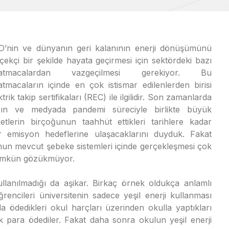
’nin ve dünyanın geri kalanının enerji dönüşümünü
çekçi bir şekilde hayata geçirmesi için sektördeki bazı
datmacalardan vazgeçilmesi gerekiyor. Bu
atmacaların içinde en çok istismar edilenlerden birisi
ktrik takip sertifikaları (REC) ile ilgilidir. Son zamanlarda
sın ve medyada pandemi süreciyle birlikte büyük
ketlerin birçoğunun taahhüt ettikleri tarihlere kadar
ır emisyon hedeflerine ulaşacaklarını duyduk. Fakat
un mevcut şebeke sistemleri içinde gerçekleşmesi çok
mkün gözükmüyor.
kullanılmadığı da aşikar. Birkaç örnek oldukça anlamlı
ğrencileri üniversitenin sadece yeşil enerji kullanması
a ödedikleri okul harçları üzerinden okulla yaptıkları
 para ödediler. Fakat daha sonra okulun yeşil enerji