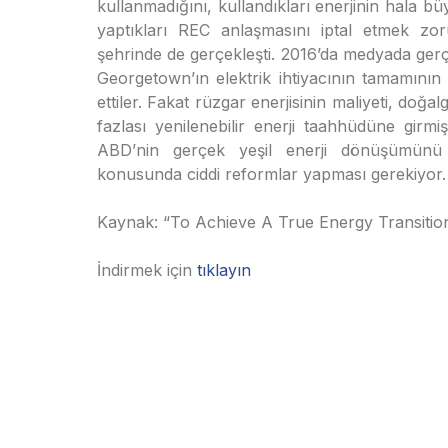
kullanmadığını, kullandıkları enerjinin hala b
yaptıkları REC anlaşmasını iptal etmek zo
şehrinde de gerçekleşti. 2016’da medyada ger
Georgetown’ın elektrik ihtiyacının tamamının 
ettiler. Fakat rüzgar enerjisinin maliyeti, doğa
fazlası yenilenebilir enerji taahhüdüne girm
ABD’nin gerçek yeşil enerji dönüşümünü s
konusunda ciddi reformlar yapması gerekiyor.
Kaynak: “To Achieve A True Energy Transiti
İndirmek için
tıklayın