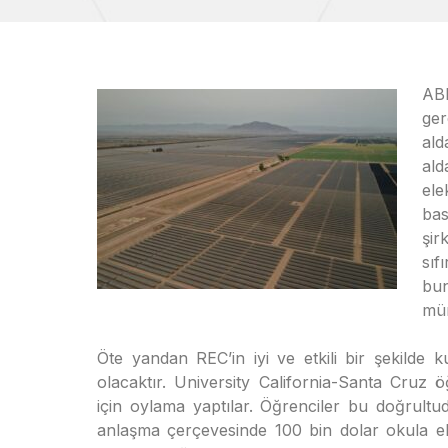
ABD
ger
al
ald
ele
ba
şir
sıf
bun
mü
Öte yandan REC’in iyi ve etkili bir şekilde 
olacaktır. University California-Santa Cruz ö
için oylama yaptılar. Öğrenciler bu doğrultud
anlaşma çerçevesinde 100 bin dolar okula ek