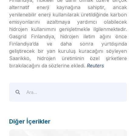
Finlandiya, nükleer de dahil olmak üzere birçok
alternatif enerji kaynağına sahiptir, ancak
yenilenebilir enerji kullanılarak üretildiğinde karbon
emisyonlarını azaltmaya yardımcı olabilecek
hidrojen kullanımını genişletmekle ilgilenmektedir.
Gasgrid Finlandiya, hidrojen iletim ağını önce
Finlandiya’da ve daha sonra yurtdışında
geliştirecek bir yan kuruluş kuracağını söyleyen
Saarikko, hidrojen üretiminin özel şirketlere
bırakılacağını da sözlerine ekledi.
Reuters
Diğer İçerikler
Ö