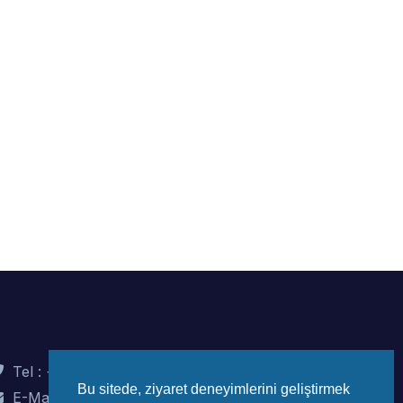
Tel : +90 (312) 442 82 78
Bu sitede, ziyaret deneyimlerini geliştirmek
E-Mail : info@wec-turkiye.org.tr