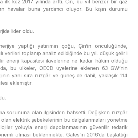
da ilk kez 2017 yılında arttı. Çin, bu yıl benzer bir gaz
man havalar buna yardımcı oluyor. Bu kışın durumu
jide lider oldu.
erjiye yaptığı yatırımın çoğu, Çin’in öncülüğünde,
verileri toplanıp analiz edildiğinde bu yıl, düşük gelirli
ir enerji kapasitesi ilavelerine ne kadar hâkim olduğu
ında, bu ülkeler, OECD üyelerine eklenen 63 GW’nin
jinin yanı sıra rüzgâr ve güneş de dahil, yaklaşık 114
esi eklemiştir.
du.
ama sorununa olan ilgisinden bahsetti. Değişken rüzgâr
ı olan elektrik şebekelerinin bu dalgalanmaları yönetme
olojiler yoluyla enerji depolanmasının güvenilir tedarik
emli olması beklenmekte. Gates’in 2016’da başlattığı