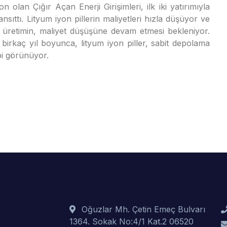
fon olan Çığır Açan Enerji Girişimleri, ilk iki yatırımıyla
nsıttı. Lityum iyon pillerin maliyetleri hızla düşüyor ve
i üretimin, maliyet düşüşüne devam etmesi bekleniyor.
birkaç yıl boyunca, lityum iyon piller, sabit depolama
bi görünüyor.
s
Oğuzlar Mh. Çetin Emeç Bulvarı
1364. Sokak No:4/1 Kat.2 06520