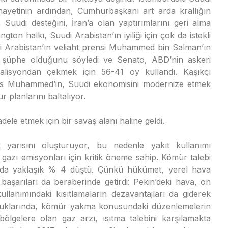
ayetinin ardından, Cumhurbaşkanı art arda krallığın
 Suudi desteğini, İran’a olan yaptırımlarını geri alma
ngton halkı, Suudi Arabistan’ın iyiliği için çok da istekli
udi Arabistan’ın veliaht prensi Muhammed bin Salman’ın
r” şüphe olduğunu söyledi ve Senato, ABD’nin askeri
koalisyondan çekmek için 56-41 oy kullandı. Kaşıkçı
Prens Muhammed’in, Suudi ekonomisini modernize etmek
 planlarını baltalıyor.
dele etmek için bir savaş alanı haline geldi.
 yarısını oluşturuyor, bu nedenle yakıt kullanımı
gazı emisyonları için kritik öneme sahip. Kömür talebi
ında yaklaşık % 4 düştü. Çünkü hükümet, yerel hava
m başarıları da beraberinde getirdi: Pekin’deki hava, on
lanımındaki kısıtlamaların dezavantajları da giderek
soğuklarında, kömür yakma konusundaki düzenlemelerin
ölgelere olan gaz arzı, ısıtma talebini karşılamakta