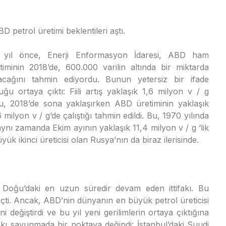
BD petrol üretimi beklentileri aştı.
r yıl önce, Enerji Enformasyon İdaresi, ABD ham
timinin 2018’de, 600.000 varilin altında bir miktarda
acağını tahmin ediyordu. Bunun yetersiz bir ifade
uğu ortaya çıktı: Fiili artış yaklaşık 1,6 milyon v / g
u, 2018’de sona yaklaşırken ABD üretiminin yaklaşık
6 milyon v / g’de çalıştığı tahmin edildi. Bu, 1970 yılında
ynı zamanda Ekim ayının yaklaşık 11,4 milyon v / g ‘lik
ük ikinci üreticisi olan Rusya’nın da biraz ilerisinde.
 Doğu’daki en uzun süredir devam eden ittifakı. Bu
çti. Ancak, ABD’nin dünyanın en büyük petrol üreticisi
ni değiştirdi ve bu yıl yeni gerilimlerin ortaya çıktığına
fakı savunmada bir noktaya değindi: İstanbul’daki Suudi