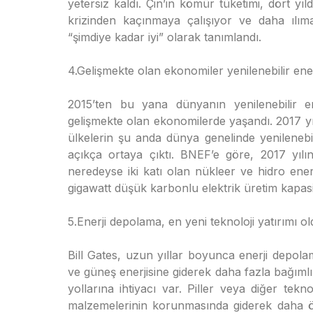
yetersiz kaldı. Çin’in kömür tüketimi, dört yıl
krizinden kaçınmaya çalışıyor ve daha ılı
“şimdiye kadar iyi” olarak tanımlandı.
4.Gelişmekte olan ekonomiler yenilenebilir ener
2015’ten bu yana dünyanın yenilenebilir en
gelişmekte olan ekonomilerde yaşandı. 2017 yılı 
ülkelerin şu anda dünya genelinde yenilenebil
açıkça ortaya çıktı. BNEF’e göre, 2017 yıl
neredeyse iki katı olan nükleer ve hidro ener
gigawatt düşük karbonlu elektrik üretim kapasit
5.Enerji depolama, en yeni teknoloji yatırımı ol
Bill Gates, uzun yıllar boyunca enerji depol
ve güneş enerjisine giderek daha fazla bağıml
yollarına ihtiyacı var. Piller veya diğer tekn
malzemelerinin korunmasında giderek daha ön