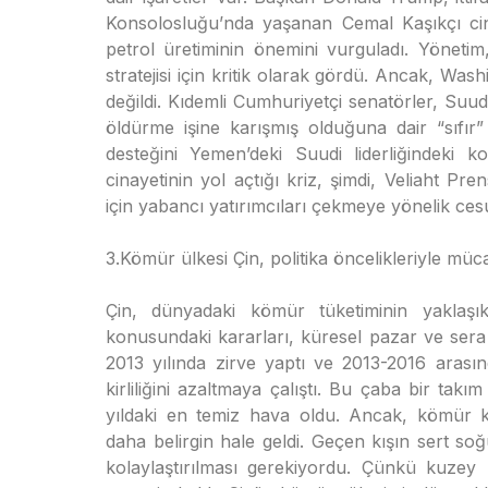
Konsolosluğu’nda yaşanan Cemal Kaşıkçı cin
petrol üretiminin önemini vurguladı. Yönetim,
stratejisi için kritik olarak gördü. Ancak, Washi
değildi. Kıdemli Cumhuriyetçi senatörler, Su
öldürme işine karışmış olduğuna dair “sıfı
desteğini Yemen’deki Suudi liderliğindeki 
cinayetinin yol açtığı kriz, şimdi, Veliaht 
için yabancı yatırımcıları çekmeye yönelik cesur
3.Kömür ülkesi Çin, politika öncelikleriyle müca
Çin, dünyadaki kömür tüketiminin yaklaşık
konusundaki kararları, küresel pazar ve sera 
2013 yılında zirve yaptı ve 2013-2016 aras
kirliliğini azaltmaya çalıştı. Bu çaba bir takı
yıldaki en temiz hava oldu. Ancak, kömür kul
daha belirgin hale geldi. Geçen kışın sert 
kolaylaştırılması gerekiyordu. Çünkü kuzey b