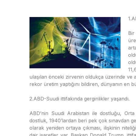
1.A
Bi
üre
art
old
old
11,
ulaşılan önceki zirvenin oldukça üzerinde ve a
rekor üretim yaptığını bildiren, dünyanın en büy
2.ABD-Suudi ittifakında gerginlikler yaşandı.
ABD’nin Suudi Arabistan ile dostluğu, Orta
dostluk, 1940’lardan beri pek çok sınavdan ge
olarak yeniden ortaya çıkması, ilişkinin niteliği
dair işaretler var. Başkan Donald Trump, itti