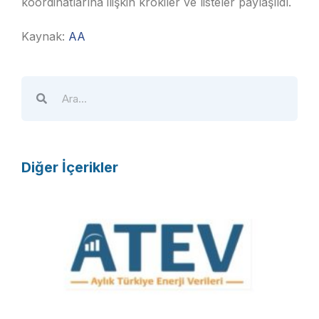
koordinatlarına ilişkin krokiler ve listeler paylaşıldı.
Kaynak:
AA
Diğer İçerikler
A
T
E
V
R