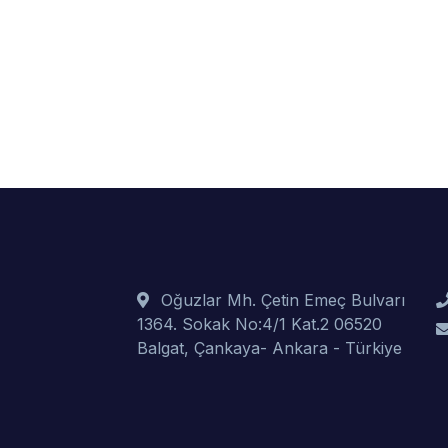
Oğuzlar Mh. Çetin Emeç Bulvarı
1364. Sokak No:4/1 Kat.2 06520
Balgat, Çankaya- Ankara - Türkiye