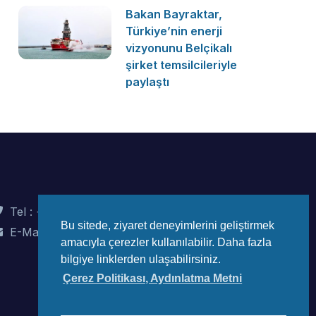
Bakan Bayraktar,
Türkiye’nin enerji
vizyonunu Belçikalı
şirket temsilcileriyle
paylaştı
Tel : +90 (312) 442 82 78
Bu sitede, ziyaret deneyimlerini geliştirmek
E-Mail : info@wec-turkiye.org.tr
amacıyla çerezler kullanılabilir. Daha fazla
bilgiye linklerden ulaşabilirsiniz.
Çerez Politikası, Aydınlatma Metni