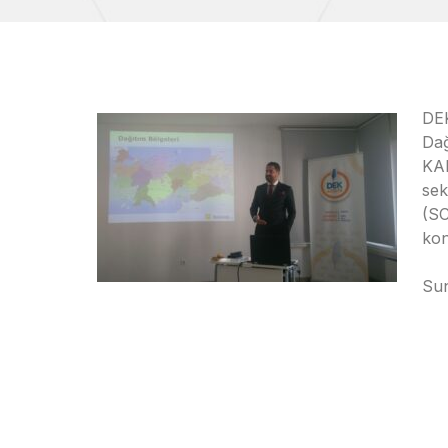
DE
Dağ
KA
sek
(SC
kon
Sun