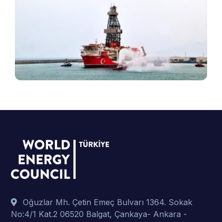
T
e
v
B
ş
t
p
Oğuzlar Mh. Çetin Emeç Bulvarı 1364. Sokak
No:4/1 Kat.2 06520 Balgat, Çankaya- Ankara -