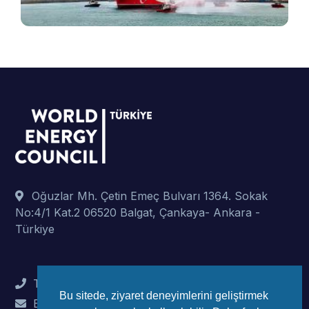
p
Oğuzlar Mh. Çetin Emeç Bulvarı 1364. Sokak
No:4/1 Kat.2 06520 Balgat, Çankaya- Ankara -
Türkiye
Tel : +90 (312) 442 82 78
Bu sitede, ziyaret deneyimlerini geliştirmek
E-Mail : info@wec-turkiye.org.tr