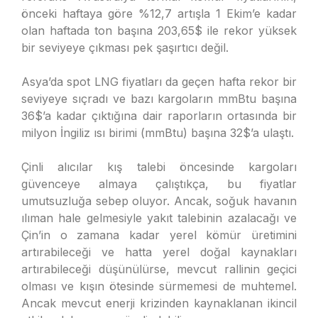
önceki haftaya göre %12,7 artışla 1 Ekim’e kadar
olan haftada ton başına 203,65$ ile rekor yüksek
bir seviyeye çıkması pek şaşırtıcı değil.
Asya’da spot LNG fiyatları da geçen hafta rekor bir
seviyeye sıçradı ve bazı kargoların mmBtu başına
36$’a kadar çıktığına dair raporların ortasında bir
milyon İngiliz ısı birimi (mmBtu) başına 32$’a ulaştı.
Çinli alıcılar kış talebi öncesinde kargoları
güvenceye almaya çalıştıkça, bu fiyatlar
umutsuzluğa sebep oluyor. Ancak, soğuk havanın
ılıman hale gelmesiyle yakıt talebinin azalacağı ve
Çin’in o zamana kadar yerel kömür üretimini
artırabileceği ve hatta yerel doğal kaynakları
artırabileceği düşünülürse, mevcut rallinin geçici
olması ve kışın ötesinde sürmemesi de muhtemel.
Ancak mevcut enerji krizinden kaynaklanan ikincil