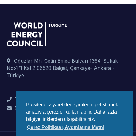
Oğuzlar Mh. Çetin Emeç Bulvarı 1364. Sokak
No:4/1 Kat.2 06520 Balgat, Çankaya- Ankara -
Türkiye
Tel : +90 (312) 442 82 78
Bu sitede, ziyaret deneyimlerini geliştirmek
E-Mail : info@wec-turkiye.org.tr
amacıyla çerezler kullanılabilir. Daha fazla
bilgiye linklerden ulaşabilirsiniz.
Çerez Politikası, Aydınlatma Metni