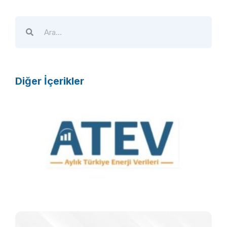
Diğer İçerikler
A
T
E
V
R
F
T