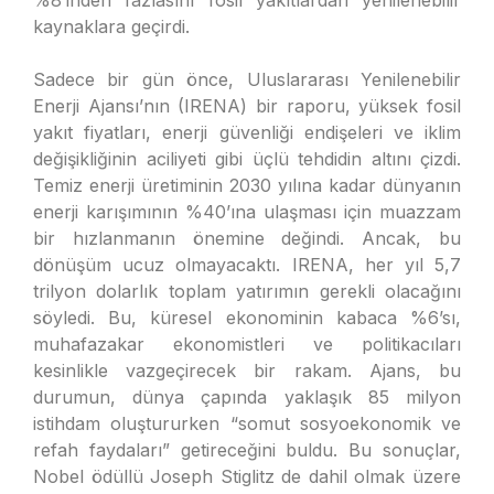
%8’inden fazlasını fosil yakıtlardan yenilenebilir
kaynaklara geçirdi.
Sadece bir gün önce, Uluslararası Yenilenebilir
Enerji Ajansı’nın (IRENA) bir raporu, yüksek fosil
yakıt fiyatları, enerji güvenliği endişeleri ve iklim
değişikliğinin aciliyeti gibi üçlü tehdidin altını çizdi.
Temiz enerji üretiminin 2030 yılına kadar dünyanın
enerji karışımının %40’ına ulaşması için muazzam
bir hızlanmanın önemine değindi. Ancak, bu
dönüşüm ucuz olmayacaktı. IRENA, her yıl 5,7
trilyon dolarlık toplam yatırımın gerekli olacağını
söyledi. Bu, küresel ekonominin kabaca %6’sı,
muhafazakar ekonomistleri ve politikacıları
kesinlikle vazgeçirecek bir rakam. Ajans, bu
durumun, dünya çapında yaklaşık 85 milyon
istihdam oluştururken “somut sosyoekonomik ve
refah faydaları” getireceğini buldu. Bu sonuçlar,
Nobel ödüllü Joseph Stiglitz de dahil olmak üzere