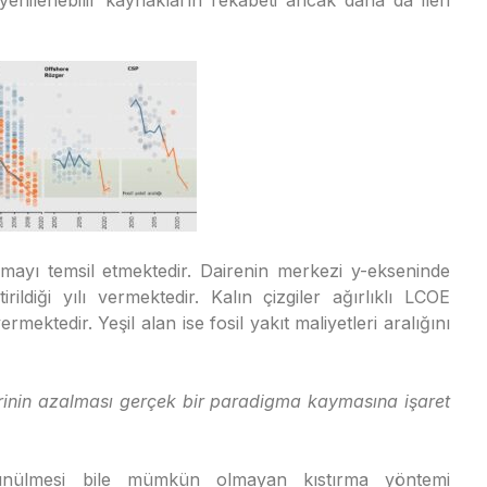
enilenebilir kaynakların rekabeti ancak daha da ileri
mayı temsil etmektedir. Dairenin merkezi y-ekseninde
rildiği yılı vermektedir. Kalın çizgiler ağırlıklı LCOE
mektedir. Yeşil alan ise fosil yakıt maliyetleri aralığını
tlerinin azalması gerçek bir paradigma kaymasına işaret
şünülmesi bile mümkün olmayan kıstırma yöntemi