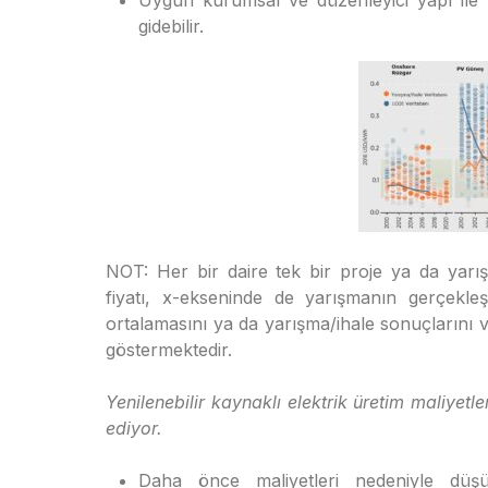
Uygun kurumsal ve düzenleyici yapı ile y
gidebilir.
NOT: Her bir daire tek bir proje ya da yarış
fiyatı, x-ekseninde de yarışmanın gerçekleşti
ortalamasını ya da yarışma/ihale sonuçlarını ver
göstermektedir.
Yenilenebilir kaynaklı elektrik üretim maliye
ediyor.
Daha önce maliyetleri nedeniyle dü