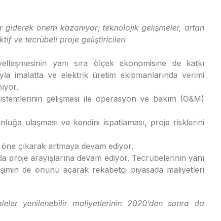
ör giderek önem kazanıyor; teknolojik gelişmeler, artan
f ve tecrübeli proje geliştiricileri
iyelleşmesinin yanı sıra ölçek ekonomisine de katkı
yla imalatta ve elektrik üretim ekipmanlarında verimi
ıyor.
istemlerinin gelişmesi ile operasyon ve bakım (O&M)
lgunluğa ulaşması ve kendini ispatlaması, proje risklerini
.
 öne çıkarak artmaya devam ediyor.
arda proje arayışlarına devam ediyor. Tecrübelerinin yanı
işimin de önünü açarak rekabetçi piyasada maliyetleri
leler yenilenebilir maliyetlerinin 2020’den sonra da