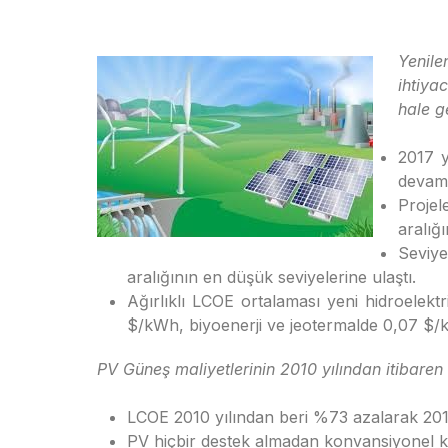
Yenile
ihtiya
hale g
2017 y
devam 
Projel
aralığı
Seviye
aralığının en düşük seviyelerine ulaştı.
Ağırlıklı LCOE ortalaması yeni hidroelek
$/kWh, biyoenerji ve jeotermalde 0,07 $/k
PV Güneş maliyetlerinin 2010 yılından itibaren
LCOE 2010 yılından beri %73 azalarak 2017
PV hiçbir destek almadan konvansiyonel kay