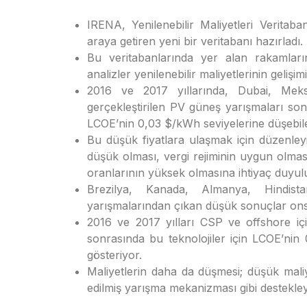
IRENA, Yenilenebilir Maliyetleri Verita
araya getiren yeni bir veritabanı hazırladı.
Bu veritabanlarında yer alan rakamlar
analizler yenilenebilir maliyetlerinin gelişimi
2016 ve 2017 yıllarında, Dubai, Meks
gerçekleştirilen PV güneş yarışmaları son
LCOE’nin 0,03 $/kWh seviyelerine düşebile
Bu düşük fiyatlara ulaşmak için düzenleyi
düşük olması, vergi rejiminin uygun olması
oranlarının yüksek olmasına ihtiyaç duyul
Brezilya, Kanada, Almanya, Hindist
yarışmalarından çıkan düşük sonuçlar ons
2016 ve 2017 yılları CSP ve offshore içi
sonrasında bu teknolojiler için LCOE’nin
gösteriyor.
Maliyetlerin daha da düşmesi; düşük maliy
edilmiş yarışma mekanizması gibi destekley