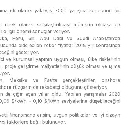
banına ek olarak yaklaşık 7000 yarışma sonucunu bir
ın direk olarak karşılaştırılması mümkün olmasa da
 ile ilgili önemli sonuçlar veriyor.
ika, Peru, Şili, Abu Dabi ve Suudi Arabistan’da
ucunda elde edilen rekor fiyatlar 2018 yılı sonrasında
ceğini gösteriyor.
ci ve kurumsal yapının uygun olması, ülke risklerinin
, proje geliştirme maliyetlerinin düşük olması ve ışıma
uyor.
an, Meksika ve Fas’ta gerçekleştirilen onshore
hore rüzgarın da rekabetçi olduğunu gösteriyor.
n de çığır açan yıllar oldu. Yapılan yarışmalar 2020
 0,06 $/kWh – 0,10 $/kWh seviyelerine düşebileceğini
etli finansmana erişim, uygun politikalar ve iyi dizayn
ici faktörlere bağlı bulunuyor.