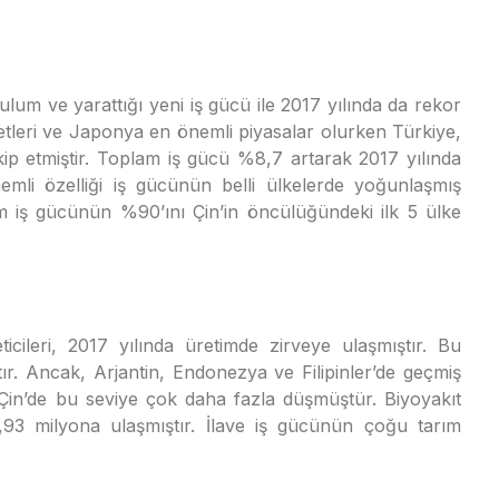
lum ve yarattığı yeni iş gücü ile 2017 yılında da rekor
vletleri ve Japonya en önemli piyasalar olurken Türkiye,
ip etmiştir. Toplam iş gücü %8,7 artarak 2017 yılında
mli özelliği iş gücünün belli ülkelerde yoğunlaşmış
m iş gücünün %90’ını Çin’in öncülüğündeki ilk 5 ülke
icileri, 2017 yılında üretimde zirveye ulaşmıştır. Bu
tır. Ancak, Arjantin, Endonezya ve Filipinler’de geçmiş
Çin’de bu seviye çok daha fazla düşmüştür. Biyoyakıt
93 milyona ulaşmıştır. İlave iş gücünün çoğu tarım