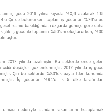
lam iş gücü 2016 yılına kıyasla %0,6 azalarak 1,15
4’ü Çin’de bulunurken, toplam iş gücünün %76’sı bu
Bölgesel resme bakıldığında, rüzgarda güneşe göre daha
kişilik iş gücü ile toplamın %50’sini oluştururken, %30
 olmuştur.
am 2017 yılında azalmıştır. Bu sektörde önde gelen
a ciddi düşüşler gözlemlenmiştir. 2017 yılında iş gücü
mıştır. Çin bu sektörde %83’lük payla lider konumda
miştir. İş gücünün %94’ü ilk 5 ülke tarafından
tlı olması nedeniyle istihdam rakamlarını hesaplamak