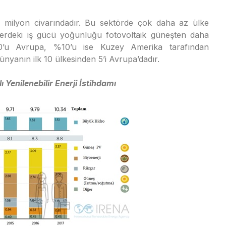
5 milyon civarındadır. Bu sektörde çok daha az ülke
elerdeki iş gücü yoğunluğu fotovoltaik güneşten daha
0’u Avrupa, %10’u ise Kuzey Amerika tarafından
yanın ilk 10 ülkesinden 5’i Avrupa’dadır.
lı Yenilenebilir Enerji İstihdamı