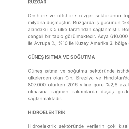
RÜZGAR
Onshore ve offshore rüzgar sektörünün top
milyona düşmüştür. Rüzgarda iş gücünün %4
alandaki ilk 5 ülke tarafından sağlanmıştır. 
dengeli bir tablo görülmektedir. Asya 610.000 
ile Avrupa 2., %10 ile Kuzey Amerika 3. bölge
GÜNEŞ ISITMA VE SOĞUTMA
Güneş ısıtma ve soğutma sektöründe istihd
ülkelerden olan Çin, Brezilya ve Hindistan’d
807.000 olurken 2016 yılına göre %2,6 azal
olmasına rağmen rakamlarda düşüş gözlen
sağlanmaktadır.
HİDROELEKTRİK
Hidroelektrik sektöründe verilerin çok kısı