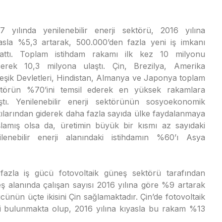
7 yılında yenilenebilir enerji sektörü, 2016 yılına
asla %5,3 artarak, 500.000’den fazla yeni iş imkanı
rattı. Toplam istihdam rakamı ilk kez 10 milyonu
erek 10,3 milyona ulaştı. Çin, Brezilya, Amerika
leşik Devletleri, Hindistan, Almanya ve Japonya toplam
ktörün %70’ini temsil ederek en yüksek rakamlara
ştı. Yenilenebilir enerji sektörünün sosyoekonomik
tılarından giderek daha fazla sayıda ülke faydalanmaya
lamış olsa da, üretimin büyük bir kısmı az sayıdaki
enilenebilir enerji alanındaki istihdamın %60’ı Asya
 fazla iş gücü fotovoltaik güneş sektörü tarafından
eş alanında çalışan sayısı 2016 yılına göre %9 artarak
cünün üçte ikisini Çin sağlamaktadır. Çin’de fotovoltaik
şi bulunmakta olup, 2016 yılına kıyasla bu rakam %13