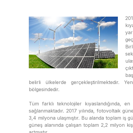
201
kıy
ya
geç
Bir
se
ula
çık
baş
belirli ülkelerde gerçekleştirilmektedir. Y
bölgesindedir.
Tüm farklı teknolojiler kıyaslandığında, en
sağlanmaktadır. 2017 yılında, fotovoltaik gün
3,4 milyona ulaşmıştır. Bu alanda toplam iş gü
güneş alanında çalışan toplam 2,2 milyon ki
artmıştır.