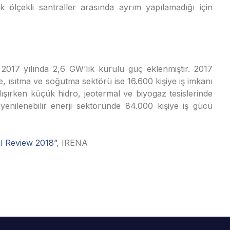
ölçekli santraller arasında ayrım yapılamadığı için
 2017 yılında 2,6 GW’lık kurulu güç eklenmiştir. 2017
e, ısıtma ve soğutma sektörü ise 16.600 kişiye iş imkanı
lışırken küçük hidro, jeotermal ve biyogaz tesislerinde
 yenilenebilir enerji sektöründe 84.000 kişiye iş gücü
l Review 2018”
, IRENA