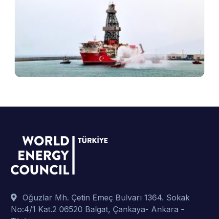
T
e
v
B
ş
t
p
Oğuzlar Mh. Çetin Emeç Bulvarı 1364. Sokak
No:4/1 Kat.2 06520 Balgat, Çankaya- Ankara -