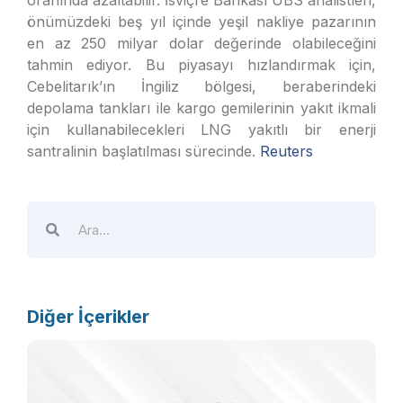
oranında azaltabilir. İsviçre Bankası UBS analistleri,
önümüzdeki beş yıl içinde yeşil nakliye pazarının
en az 250 milyar dolar değerinde olabileceğini
tahmin ediyor. Bu piyasayı hızlandırmak için,
Cebelitarık’ın İngiliz bölgesi, beraberindeki
depolama tankları ile kargo gemilerinin yakıt ikmali
için kullanabilecekleri LNG yakıtlı bir enerji
santralinin başlatılması sürecinde.
Reuters
Diğer İçerikler
E
b
k
5