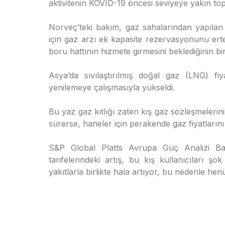
aktivitenin KOVID-19 öncesi seviyeye yakın topa
Norveç’teki bakım, gaz sahalarından yapılan 
için gaz arzı ek kapasite rezervasyonunu er
boru hattının hizmete girmesini beklediğinin bi
Asya’da sıvılaştırılmış doğal gaz (LNG) fiya
yenilemeye çalışmasıyla yükseldi.
Bu yaz gaz kıtlığı zaten kış gaz sözleşmelerini 
sürerse, haneler için perakende gaz fiyatlarını a
S&P Global Platts Avrupa Güç Analizi Ba
tarifelerindeki artış, bu kış kullanıcıları ş
yakıtlarla birlikte hala artıyor, bu nedenle h