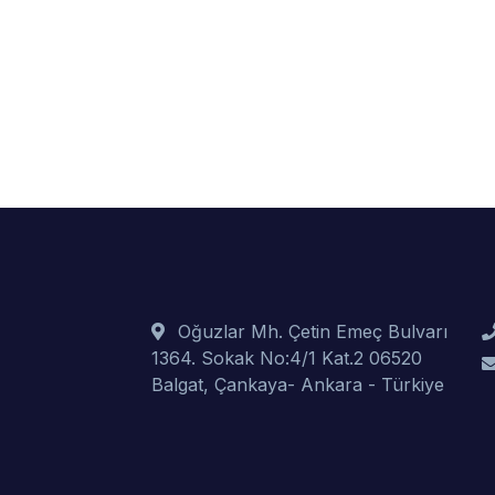
Oğuzlar Mh. Çetin Emeç Bulvarı
1364. Sokak No:4/1 Kat.2 06520
Balgat, Çankaya- Ankara - Türkiye