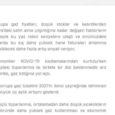
upa gaz fiyatları, düşük stoklar ve kesintilerden
a’daki satın alma çılgınlığına kadar değişen faktörlerin
isiyle bu yaz rekor seviyelere ulaştı ve önümüzdeki
arda bu kış daha yüksek hane faturaları anlamına
ebilecek daha fazla artış sinyali veriyor.
onomiler KOVID-19 kısıtlamalarından kurtulurken
epteki toparlanma ile birlikte bir dizi beklenmedik arz
intisi, gaz kıtlığına yol açtı.
Avrupa gaz tüketimi 2021’in ikinci çeyreğinde tahminen
yük üç aylık artışını gösterdi.
çlü toparlanma, ortalamadan daha düşük sıcaklıkların
ktöründe daha yüksek gaz kullanılması ve ekonomik