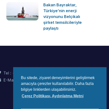
Bakan Bayraktar,
Türkiye’nin enerji
vizyonunu Belçikalı
şirket temsilcileriyle
paylaştı
Tel : +90 (312) 442 82 78
Bu sitede, ziyaret deneyimlerini geliştirmek
E-Mail : info@wec-turkiye.org.tr
amacıyla çerezler kullanılabilir. Daha fazla
bilgiye linklerden ulaşabilirsiniz.
Çerez Politikası, Aydınlatma Metni