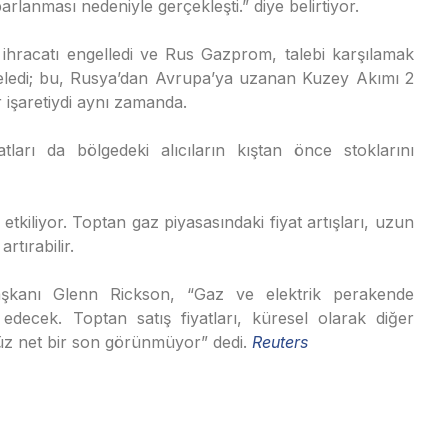
rlanması nedeniyle gerçekleşti.” diye belirtiyor.
ihracatı engelledi ve Rus Gazprom, talebi karşılamak
teledi; bu, Rusya’dan Avrupa’ya uzanan Kuzey Akımı 2
r işaretiydi aynı zamanda.
tları da bölgedeki alıcıların kıştan önce stoklarını
etkiliyor. Toptan gaz piyasasındaki fiyat artışları, uzun
rtırabilir.
şkanı Glenn Rickson, “Gaz ve elektrik perakende
ok edecek. Toptan satış fiyatları, küresel olarak diğer
enüz net bir son görünmüyor” dedi.
Reuters