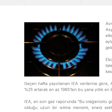
Avr
Asy
etk
ayl
gel
Ek
tal
kes
Geçen hafta yayınlanan IEA verilerine göre, 
%25 artarak en az 1985’ten bu yana yıllık en bü
IEA, en son gaz raporunda “Bu olağanüstü gü
olduğu uzun bir ısıtma mevsimi, enerji se