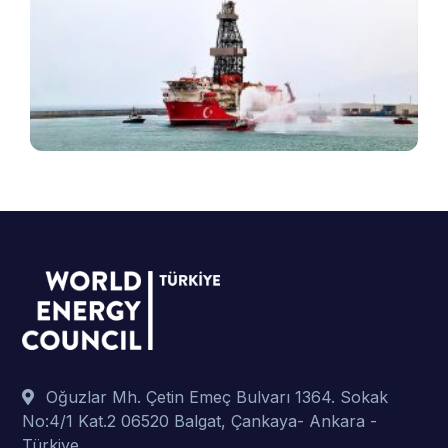
T
e
v
B
ş
t
p
Oğuzlar Mh. Çetin Emeç Bulvarı 1364. Sokak
No:4/1 Kat.2 06520 Balgat, Çankaya- Ankara -
Türkiye