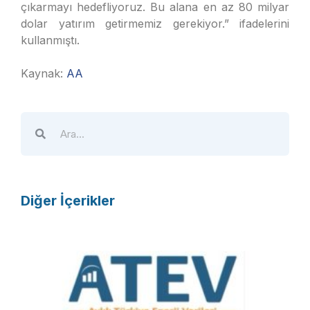
çıkarmayı hedefliyoruz. Bu alana en az 80 milyar
dolar yatırım getirmemiz gerekiyor.” ifadelerini
kullanmıştı.
Kaynak:
AA
Diğer İçerikler
A
T
E
V
R