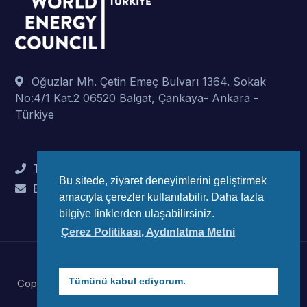
Oğuzlar Mh. Çetin Emeç Bulvarı 1364. Sokak
No:4/1 Kat.2 06520 Balgat, Çankaya- Ankara -
Türkiye
Tel : +90 (312) 442 82 78
Bu sitede, ziyaret deneyimlerini geliştirmek
E-Mail : info@wec-turkiye.org.tr
amacıyla çerezler kullanılabilir. Daha fazla
bilgiye linklerden ulaşabilirsiniz.
Çerez Politikası, Aydınlatma Metni
Tümünü kabul ediyorum.
Copyright © 2023 Dünya Enerji Konseyi Türk Millli Komitesi