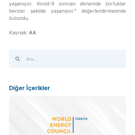
yaşanıyor. Kovid-9 sonrası dönemde zorluklar
benzer şekilde yaşanıyor.” değerlendirmesinde
bulundu.
Kaynak:
AA
Diğer İçerikler
Ö
d
e
p
k
g
b