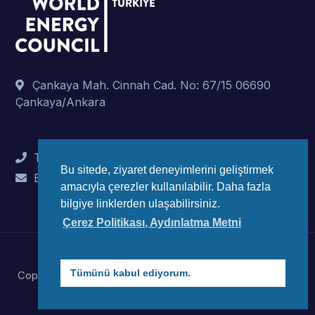
Çankaya Mah. Cinnah Cad. No: 67/15 06690
Çankaya/Ankara
Tel : +90 (312) 442 82 78
Bu sitede, ziyaret deneyimlerini geliştirmek
E-Mail : info@wec-turkiye.org.tr
amacıyla çerezler kullanılabilir. Daha fazla
bilgiye linklerden ulaşabilirsiniz.
Çerez Politikası, Aydınlatma Metni
Tümünü kabul ediyorum.
Copyright © 2023 Dünya Enerji Konseyi Türk Millli Komitesi