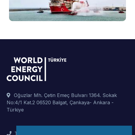
t
p
Oğuzlar Mh. Çetin Emeç Bulvarı 1364. Sokak
No:4/1 Kat.2 06520 Balgat, Çankaya- Ankara -
Türkiye
Tel : +90 (312) 442 82 78