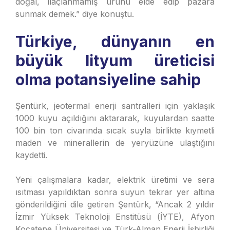
doğal, ilaçlanmamış ürünü elde edip pazara
sunmak demek.” diye konuştu.
Türkiye, dünyanın en
büyük lityum üreticisi
olma potansiyeline sahip
Şentürk, jeotermal enerji santralleri için yaklaşık
1000 kuyu açıldığını aktararak, kuyulardan saatte
100 bin ton civarında sıcak suyla birlikte kıymetli
maden ve minerallerin de yeryüzüne ulaştığını
kaydetti.
Yeni çalışmalara kadar, elektrik üretimi ve sera
ısıtması yapıldıktan sonra suyun tekrar yer altına
gönderildiğini dile getiren Şentürk, “Ancak 2 yıldır
İzmir Yüksek Teknoloji Enstitüsü (İYTE), Afyon
Kocatepe Üniversitesi ve Türk-Alman Enerji İşbirliği