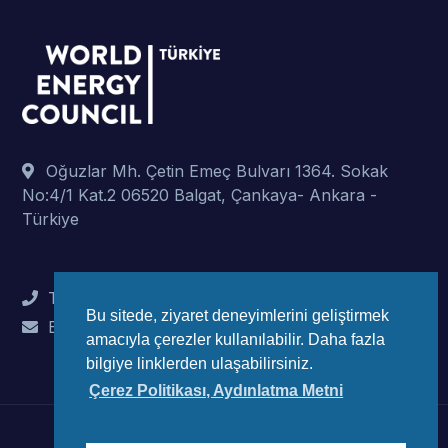
Oğuzlar Mh. Çetin Emeç Bulvarı 1364. Sokak
No:4/1 Kat.2 06520 Balgat, Çankaya- Ankara -
Türkiye
Tel : +90 (312) 442 82 78
Bu sitede, ziyaret deneyimlerini geliştirmek
E-Mail : info@wec-turkiye.org.tr
amacıyla çerezler kullanılabilir. Daha fazla
bilgiye linklerden ulaşabilirsiniz.
Çerez Politikası, Aydınlatma Metni