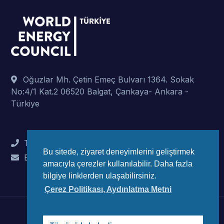
Oğuzlar Mh. Çetin Emeç Bulvarı 1364. Sokak
No:4/1 Kat.2 06520 Balgat, Çankaya- Ankara -
Türkiye
Tel : +90 (312) 442 82 78
Bu sitede, ziyaret deneyimlerini geliştirmek
E-Mail : info@wec-turkiye.org.tr
amacıyla çerezler kullanılabilir. Daha fazla
bilgiye linklerden ulaşabilirsiniz.
Çerez Politikası, Aydınlatma Metni