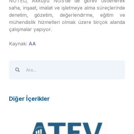
NÜTED, Akkuyu NGS’de de görev üstlenerek
saha, inşaat, imalat ve işletmeye alma süreçlerinde
denetim, gözetim, değerlendirme, eğitim ve
mühendislik hizmetleri olmak üzere birçok alanda
çalışmalar yapıyor.
Kaynak:
AA
Diğer İçerikler
A
T
E
V
R