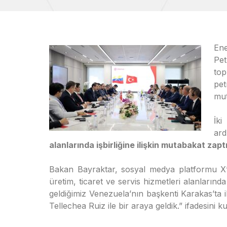
Ene
Pet
top
pet
mut
İki
ard
alanlarında işbirliğine ilişkin mutabakat zapt
Bakan Bayraktar, sosyal medya platformu X’
üretim, ticaret ve servis hizmetleri alanlarında
geldiğimiz Venezuela’nın başkenti Karakas’ta
Tellechea Ruiz ile bir araya geldik.” ifadesini ku