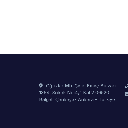
Oğuzlar Mh. Çetin Emeç Bulvarı
1364. Sokak No:4/1 Kat.2 06520
Balgat, Çankaya- Ankara - Türkiye