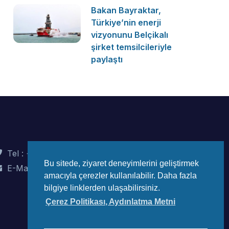
Bakan Bayraktar,
Türkiye’nin enerji
vizyonunu Belçikalı
şirket temsilcileriyle
paylaştı
Tel : +90 (312) 442 82 78
Bu sitede, ziyaret deneyimlerini geliştirmek
E-Mail : info@wec-turkiye.org.tr
amacıyla çerezler kullanılabilir. Daha fazla
bilgiye linklerden ulaşabilirsiniz.
Çerez Politikası, Aydınlatma Metni