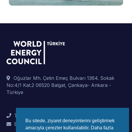
Oğuzlar Mh. Çetin Emeç Bulvarı 1364. Sokak
No:4/1 Kat.2 06520 Balgat, Çankaya- Ankara -
Türkiye
Tel : +90 (312) 442 82 78
Bu sitede, ziyaret deneyimlerini geliştirmek
E-Mail : info@wec-turkiye.org.tr
amacıyla çerezler kullanılabilir. Daha fazla