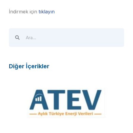
İndirmek için
tıklayın
Diğer İçerikler
A
T
E
V
R