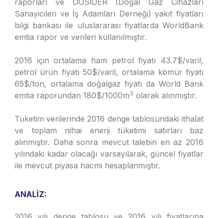
raporları ve DOSİDER (Doğal Gaz Cihazları
Sanayicileri ve İş Adamları Derneği) yakıt fiyatları
bilgi bankası ile uluslararası fiyatlarda WorldBank
emtia rapor ve verileri kullanılmıştır.
2016 için ortalama ham petrol fiyatı 43.7$/varil,
petrol ürün fiyatı 50$/varil, ortalama kömür fiyatı
65$/ton, ortalama doğalgaz fiyatı da World Bank
3
emtia raporundan 180$/1000m
olarak alınmıştır.
Tüketim verilerinde 2016 denge tablosundaki ithalat
ve toplam nihai enerji tüketimi satırları baz
alınmıştır. Daha sonra mevcut talebin en az 2016
yılındaki kadar olacağı varsayılarak, güncel fiyatlar
ile mevcut piyasa hacmi hesaplanmıştır.
ANALİZ:
2016 yılı denge tablosu ve 2016 yılı fiyatlarına