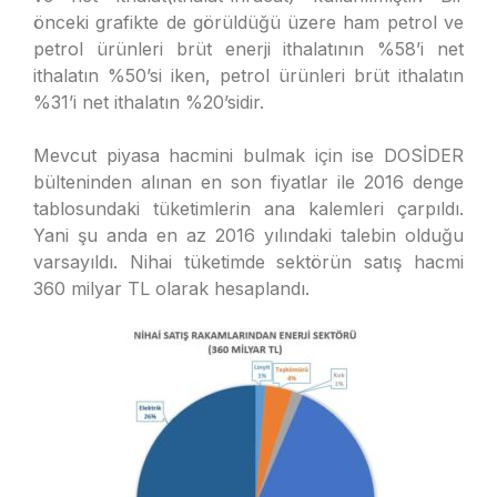
önceki grafikte de görüldüğü üzere ham petrol ve
petrol ürünleri brüt enerji ithalatının %58’i net
ithalatın %50’si iken, petrol ürünleri brüt ithalatın
%31’i net ithalatın %20’sidir.
Mevcut piyasa hacmini bulmak için ise DOSİDER
bülteninden alınan en son fiyatlar ile 2016 denge
tablosundaki tüketimlerin ana kalemleri çarpıldı.
Yani şu anda en az 2016 yılındaki talebin olduğu
varsayıldı. Nihai tüketimde sektörün satış hacmi
360 milyar TL olarak hesaplandı.