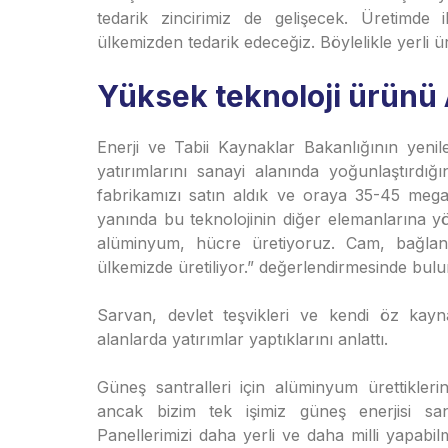
tedarik zincirimiz de gelişecek. Üretimde 
ülkemizden tedarik edeceğiz. Böylelikle yerli ü
Yüksek teknoloji ürünü A
Enerji ve Tabii Kaynaklar Bakanlığının yenile
yatırımlarını sanayi alanında yoğunlaştırdı
fabrikamızı satın aldık ve oraya 35-45 megav
yanında bu teknolojinin diğer elemanlarına yö
alüminyum, hücre üretiyoruz. Cam, bağlant
ülkemizde üretiliyor.” değerlendirmesinde bul
Sarvan, devlet teşvikleri ve kendi öz kayna
alanlarda yatırımlar yaptıklarını anlattı.
Güneş santralleri için alüminyum ürettikler
ancak bizim tek işimiz güneş enerjisi san
Panellerimizi daha yerli ve daha milli yapabi