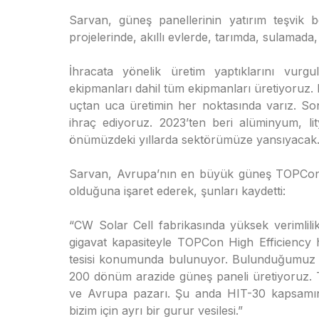
Sarvan, güneş panellerinin yatırım teşvik be
projelerinde, akıllı evlerde, tarımda, sulamada,
İhracata yönelik üretim yaptıklarını vurg
ekipmanları dahil tüm ekipmanları üretiyoruz. B
uçtan uca üretimin her noktasında varız. Son
ihraç ediyoruz. 2023’ten beri alüminyum, l
önümüzdeki yıllarda sektörümüze yansıyacak.
Sarvan, Avrupa’nın en büyük güneş TOPCon Hig
olduğuna işaret ederek, şunları kaydetti:
“CW Solar Cell fabrikasında yüksek verimlilikl
gigavat kapasiteyle TOPCon High Efficiency 
tesisi konumunda bulunuyor. Bulunduğumuz b
200 dönüm arazide güneş paneli üretiyoruz. 
ve Avrupa pazarı. Şu anda HIT-30 kapsamın
bizim için ayrı bir gurur vesilesi.”