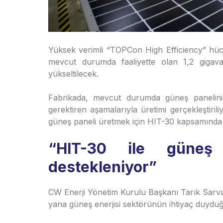
Yüksek verimli “TOPCon High Efficiency” hücre
mevcut durumda faaliyette olan 1,2 gigavat
yükseltilecek.
Fabrikada, mevcut durumda güneş panelini
gerektiren aşamalarıyla üretimi gerçekleştiri
güneş paneli üretmek için HIT-30 kapsamında 520 
“HIT-30 ile güneş 
destekleniyor”
CW Enerji Yönetim Kurulu Başkanı Tarık Sarva
yana güneş enerjisi sektörünün ihtiyaç duyduğu 