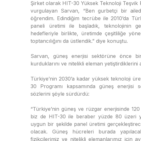
Şirket olarak HIT-30 Yüksek Teknoloji Teşvik
vurgulayan Sarvan, “Ben gurbetçi bir aile
öğrendim. Edindiğim tecrübe ile 2010’da Tür
paneli üretimi ile başladık, teknolojinin g
hedefleriyle birlikte, üretimde çeşitliliğe yö
toptancılığını da üstlendik.” diye konuştu.
Sarvan, güneş enerjisi sektörüne önce bir
kurduklarını ve nitelikli eleman yetiştirdiklerini 
Türkiye’nin 2030’a kadar yüksek teknoloji üre
30 Programı kapsamında güneş enerjisi se
sözlerini şöyle sürdürdü:
“Türkiye’nin güneş ve rüzgar enerjisinde 120
biz de HIT-30 ile beraber yüzde 80 üzeri ye
uygun bir şekilde panel üretimi gerçekleştirec
olacak. Güneş hücreleri burada yapılacak.
fizikçilerimiz ve nitelikli elemanlarımız için