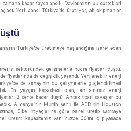
Bu zamana kadar faydalandık. Devletimizin bu destekleri
aşladı. Yerli panel Türkiye’de üretiliyor, alt ekipmanlar
düştü
ların Türkiye’de üretilmeye başlandığına işaret eden
nerjisi sektöründeki gelişmelerle hücre fiyatları düştü.
iyatlarında da değişiklik yaşandı. Yenilenebilir enerji
Türkiye’de de sanayinin bu gelişmelerle güçlendirilmesi
jisi. En yaygın kapasitesi olan, en sınırsız enerji
iyatları 3 sente kadar düştü. Ancak ticari savaşlar bu
urmadık. Almanya’nın Münih şehri ile ABD’nin Houston
zında, ülke ihtiyaçlarına göre panel üretip satmaya
el üretim kapasitemiz var. Yüzde 90’ını iç piyasada