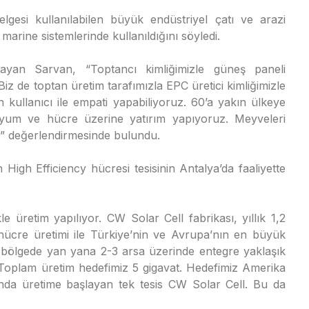
lgesi kullanılabilen büyük endüstriyel çatı ve arazi
 marine sistemlerinde kullanıldığını söyledi.
ulayan Sarvan, “Toptancı kimliğimizle güneş paneli
iz de toptan üretim tarafımızla EPC üretici kimliğimizle
 kullanıcı ile empati yapabiliyoruz. 60’a yakın ülkeye
ityum ve hücre üzerine yatırım yapıyoruz. Meyveleri
” değerlendirmesinde bulundu.
h Efficiency hücresi tesisinin Antalya’da faaliyette
e üretim yapılıyor. CW Solar Cell fabrikası, yıllık 1,2
hücre üretimi ile Türkiye’nin ve Avrupa’nın en büyük
ölgede yan yana 2-3 arsa üzerinde entegre yaklaşık
Toplam üretim hedefimiz 5 gigavat. Hedefimiz Amerika
da üretime başlayan tek tesis CW Solar Cell. Bu da