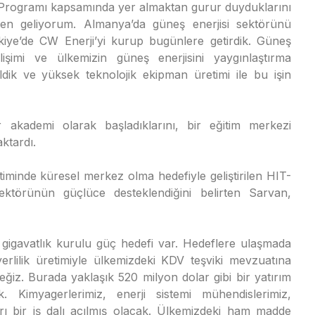
 Programı kapsamında yer almaktan gurur duyduklarını
den geliyorum. Almanya’da güneş enerjisi sektörünü
kiye’de CW Enerji’yi kurup bugünlere getirdik. Güneş
elişimi ve ülkemizin güneş enerjisini yaygınlaştırma
neldik ve yüksek teknolojik ekipman üretimi ile bu işin
 akademi olarak başladıklarını, bir eğitim merkezi
aktardı.
timinde küresel merkez olma hedefiyle geliştirilen HIT-
ktörünün güçlüce desteklendiğini belirten Sarvan,
 gigavatlık kurulu güç hedefi var. Hedeflere ulaşmada
rlilik üretimiyle ülkemizdeki KDV teşviki mevzuatına
eğiz. Burada yaklaşık 520 milyon dolar gibi bir yatırım
 Kimyagerlerimiz, enerji sistemi mühendislerimiz,
 ayrı bir iş dalı açılmış olacak. Ülkemizdeki ham madde