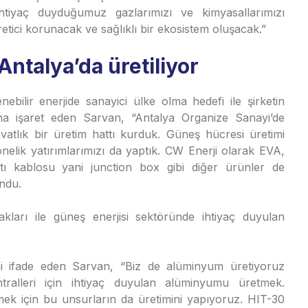
ihtiyaç duyduğumuz gazlarımızı ve kimyasallarımızı
retici korunacak ve sağlıklı bir ekosistem oluşacak.”
ntalya’da üretiliyor
nebilir enerjide sanayici ülke olma hedefi ile şirketin
ğına işaret eden Sarvan, “Antalya Organize Sanayi’de
atlık bir üretim hattı kurduk. Güneş hücresi üretimi
nelik yatırımlarımızı da yaptık. CW Enerji olarak EVA,
ı kablosu yani junction box gibi diğer ürünler de
undu.
kları ile güneş enerjisi sektöründe ihtiyaç duyulan
ini ifade eden Sarvan, “Biz de alüminyum üretiyoruz
tralleri için ihtiyaç duyulan alüminyumu üretmek.
lmek için bu unsurların da üretimini yapıyoruz. HIT-30