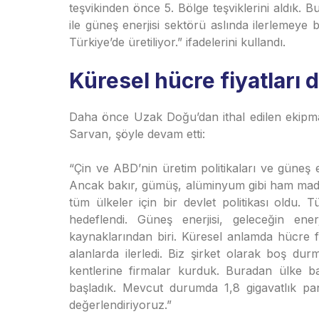
teşvikinden önce 5. Bölge teşviklerini aldık. 
ile güneş enerjisi sektörü aslında ilerlemeye b
Türkiye’de üretiliyor.” ifadelerini kullandı.
Küresel hücre fiyatları 
Daha önce Uzak Doğu’dan ithal edilen ekipman
Sarvan, şöyle devam etti:
“Çin ve ABD’nin üretim politikaları ve güneş e
Ancak bakır, gümüş, alüminyum gibi ham madde f
tüm ülkeler için bir devlet politikası oldu. 
hedeflendi. Güneş enerjisi, geleceğin ener
kaynaklarından biri. Küresel anlamda hücre f
alanlarda ilerledi. Biz şirket olarak boş d
kentlerine firmalar kurduk. Buradan ülke ba
başladık. Mevcut durumda 1,8 gigavatlık pan
değerlendiriyoruz.”