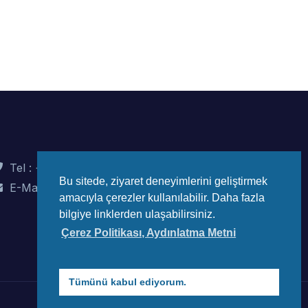
Tel : +90 (312) 442 82 78
Bu sitede, ziyaret deneyimlerini geliştirmek
E-Mail : info@wec-turkiye.org.tr
amacıyla çerezler kullanılabilir. Daha fazla
bilgiye linklerden ulaşabilirsiniz.
Çerez Politikası, Aydınlatma Metni
Tümünü kabul ediyorum.