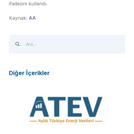
ifadesini kullandı.
Kaynak:
AA
Diğer İçerikler
A
T
E
V
R