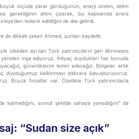
büyük ölçüde zarar gördüğünün, enerji üretim, iletim
esi gerektiğinin altını çizerek, bu kapsamda enerji
kiye’den tedarik edildiğini de dile getirdi.
kiye de dikkati çeken Ahmed, şunları kaydetti:
iyle ülkeden ayrılan Türk yatırımcıların geri dönmesini
i yeniden inşa ediyoruz. İhtiyaç duydukları her konuda
uyacağız, güvenliklerini temin edeceğiz. Bölgeler artık
iyaç duyduğumuz kalkınmayı istikrara kavuşturuyoruz.
uz. Büyük fırsatlar var. Özellikle Türk yatırımcılarla
e kalmadığını, somut şekilde sahaya yansıdığını” da
saj: “Sudan size açık”