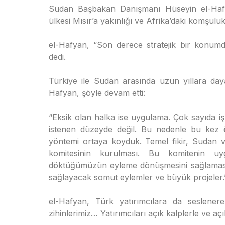
Sudan Başbakan Danışmanı Hüseyin el-Hafya
ülkesi Mısır’a yakınlığı ve Afrika’daki komşuluk 
el-Hafyan, “Son derece stratejik bir konumda
dedi.
Türkiye ile Sudan arasında uzun yıllara day
Hafyan, şöyle devam etti:
“Eksik olan halka ise uygulama. Çok sayıda i
istenen düzeyde değil. Bu nedenle bu kez öze
yöntemi ortaya koyduk. Temel fikir, Sudan ve
komitesinin kurulması. Bu komitenin uyg
döktüğümüzün eyleme dönüşmesini sağlamasıdır
sağlayacak somut eylemler ve büyük projeler.
el-Hafyan, Türk yatırımcılara da seslener
zihinlerimiz… Yatırımcıları açık kalplerle ve aç