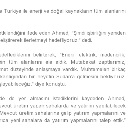
ürkiye ile enerji ve doğal kaynakların tüm alanlarını
etkilendiğini ifade eden Ahmed, “Şimdi işbirliğini yeniden
liştirerek ilerletmeyi hedefliyoruz.” dedi.
eflediklerini belirterek, “Enerji, elektrik, madencilik,
nin tüm alanlarını ele aldık. Mutabakat zaptlarımız,
kümet düzeyinde anlaşmaya vardık. Muhtemelen birkaç
anlığından bir heyetin Sudan’a gelmesini bekliyoruz.
layabileceğiz.” diye konuştu.
de de yer almasını istediklerini kaydeden Ahmed,
mevcut üretim yapan sahalarda ve yatırım yapılabilecek
 Mevcut üretim sahalarına gelip yatırım yapmalarını ve
yrıca yeni sahalara da yatırım yapmalarını talep ettik.”