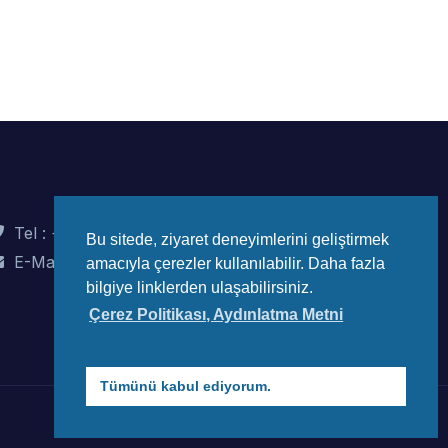
Tel : +90 (312) 442 82 78
Bu sitede, ziyaret deneyimlerini geliştirmek
E-Mail : info@wec-turkiye.org.tr
amacıyla çerezler kullanılabilir. Daha fazla
bilgiye linklerden ulaşabilirsiniz.
Çerez Politikası, Aydınlatma Metni
Tümünü kabul ediyorum.