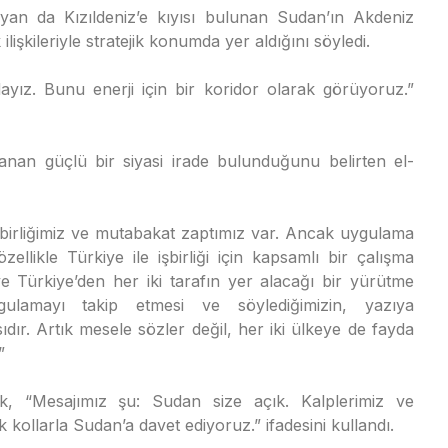
n da Kızıldeniz’e kıyısı bulunan Sudan’ın Akdeniz
ilişkileriyle stratejik konumda yer aldığını söyledi.
yız. Bunu enerji için bir koridor olarak görüyoruz.”
anan güçlü bir siyasi irade bulunduğunu belirten el-
şbirliğimiz ve mutabakat zaptımız var. Ancak uygulama
llikle Türkiye ile işbirliği için kapsamlı bir çalışma
 Türkiye’den her iki tarafın yer alacağı bir yürütme
ulamayı takip etmesi ve söylediğimizin, yazıya
. Artık mesele sözler değil, her iki ülkeye de fayda
”
ek, “Mesajımız şu: Sudan size açık. Kalplerimiz ve
ık kollarla Sudan’a davet ediyoruz.” ifadesini kullandı.