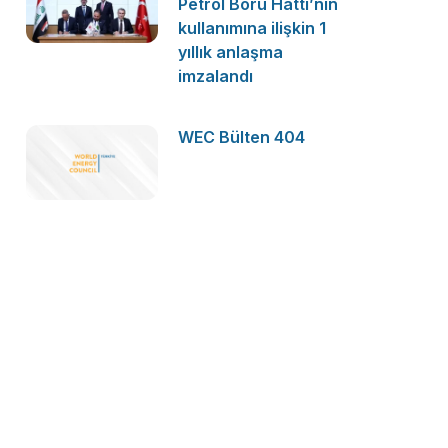
Petrol Boru Hattı’nın
kullanımına ilişkin 1
yıllık anlaşma
imzalandı
WEC Bülten 404