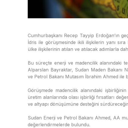
Cumhurbaşkanı Recep Tayyip Erdoğan’ın geçe
İdris ile görüşmesinde ikili ilişkilerin yanı sı
ülke ilişkilerinin atılan ve atılacak adımlarla da
Bu süreçte enerji ve madencilik alanındaki t
Alparslan Bayraktar, Sudan Maden Bakanı
ve Petrol Bakanı Mutasım İbrahim Ahmed ile bi
Görüşmede madencilik alanındaki işbirliğinin 
üretim alanlarında olası işbirliği fırsatları değ
ve altyapı dönüşümüne desteğini sürdüreceğini 
Sudan Enerji ve Petrol Bakanı Ahmed, AA muhab
değerlendirmelerde bulundu.