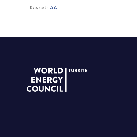
Kaynak:
AA