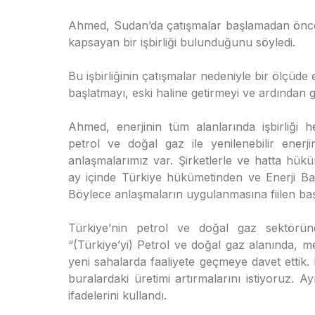
Ahmed, Sudan’da çatışmalar başlamadan önce T
kapsayan bir işbirliği bulunduğunu söyledi.
Bu işbirliğinin çatışmalar nedeniyle bir ölçüde 
başlatmayı, eski haline getirmeyi ve ardından ge
Ahmed, enerjinin tüm alanlarında işbirliği hed
petrol ve doğal gaz ile yenilenebilir enerji
anlaşmalarımız var. Şirketlerle ve hatta hü
ay içinde Türkiye hükümetinden ve Enerji Bak
Böylece anlaşmaların uygulanmasına fiilen baş
Türkiye’nin petrol ve doğal gaz sektörün
“(Türkiye’yi) Petrol ve doğal gaz alanında, 
yeni sahalarda faaliyete geçmeye davet ettik.
buralardaki üretimi artırmalarını istiyoruz. A
ifadelerini kullandı.