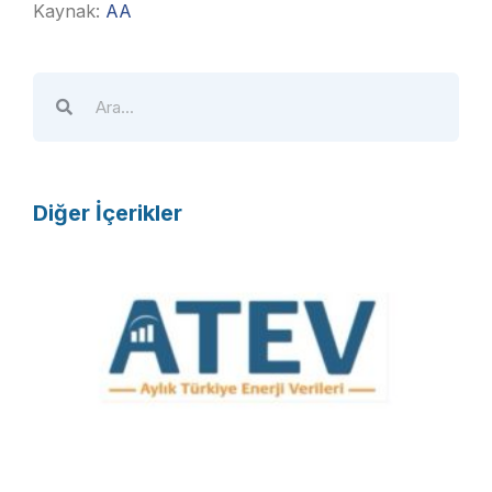
Kaynak:
AA
Diğer İçerikler
A
T
E
V
R