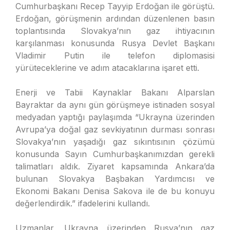
Cumhurbaşkanı Recep Tayyip Erdoğan ile görüştü.
Erdoğan, görüşmenin ardından düzenlenen basın
toplantısında Slovakya’nın gaz ihtiyacının
karşılanması konusunda Rusya Devlet Başkanı
Vladimir Putin ile telefon diplomasisi
yürüteceklerine ve adım atacaklarına işaret etti.
Enerji ve Tabii Kaynaklar Bakanı Alparslan
Bayraktar da aynı gün görüşmeye istinaden sosyal
medyadan yaptığı paylaşımda “Ukrayna üzerinden
Avrupa’ya doğal gaz sevkiyatının durması sonrası
Slovakya’nın yaşadığı gaz sıkıntısının çözümü
konusunda Sayın Cumhurbaşkanımızdan gerekli
talimatları aldık. Ziyaret kapsamında Ankara’da
bulunan Slovakya Başbakan Yardımcısı ve
Ekonomi Bakanı Denisa Sakova ile de bu konuyu
değerlendirdik.” ifadelerini kullandı.
Uzmanlar, Ukrayna üzerinden Rusya’nın gaz