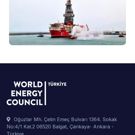
T
e
v
B
ş
t
p
Oğuzlar Mh. Çetin Emeç Bulvarı 1364. Sokak
No:4/1 Kat.2 06520 Balgat, Çankaya- Ankara -
Türkiye