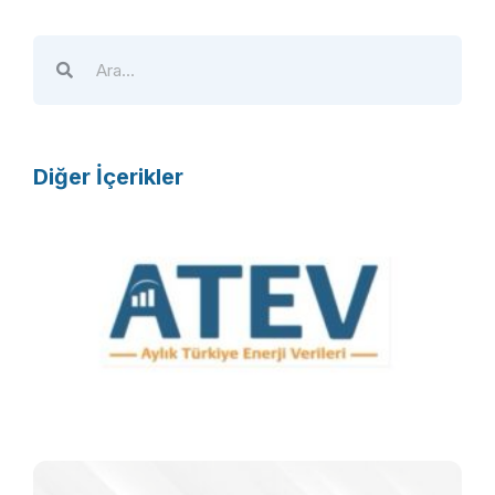
Diğer İçerikler
A
T
E
V
R
F
T