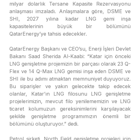
milyar dolarlık Tersane Kapasite Rezervasyonu
anlaşması imzaladı. Anlaşmalara göre, DSME ve
SHI, 2027 yılına kadar LNG gemi inşa
kapasitelerinin büyük bir bölümünü
QatarEnergy’ye tahsis edecekler.
QatarEnergy Başkanı ve CEO’su, Enerji İşleri Devlet
Bakanı Saad Sherida Al-Kaabi: “Katar için önceki
LNG genişletme projemizin bir parçası olarak 23 Q-
Flex ve 14 Q-Max LNG gemisi inşa eden DSME ve
SHI ile bu adımı atmaktan memnuniyet duyuyoruz.
Bu siparişler ve yakın gelecekte takip edecek
olanlar, Katar’ın LNG filosunu LNG genişletme
projelerimizin, mevcut filo yenilememizin ve LNG
ticaret kolumuzun gereksinimlerini karşılayacak
şekilde genişletme programımızın önemli bir
bölümünü oluşturuyor.” dedi.
Petrol şirketi, North Field genişletme projeleri için