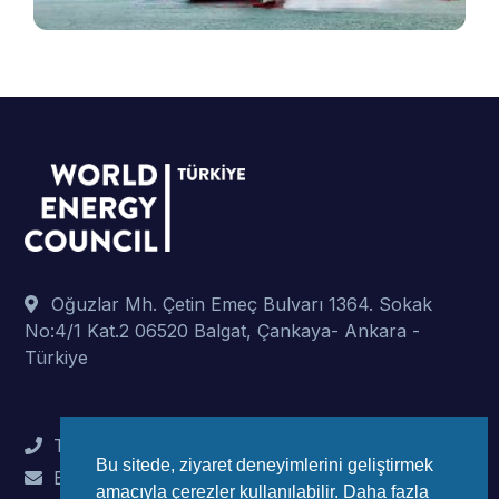
Oğuzlar Mh. Çetin Emeç Bulvarı 1364. Sokak
No:4/1 Kat.2 06520 Balgat, Çankaya- Ankara -
Türkiye
Tel : +90 (312) 442 82 78
Bu sitede, ziyaret deneyimlerini geliştirmek
E-Mail : info@wec-turkiye.org.tr
amacıyla çerezler kullanılabilir. Daha fazla