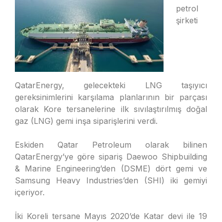
petrol
şirketi
QatarEnergy, gelecekteki LNG taşıyıcı
gereksinimlerini karşılama planlarının bir parçası
olarak Kore tersanelerine ilk sıvılaştırılmış doğal
gaz (LNG) gemi inşa siparişlerini verdi.
Eskiden Qatar Petroleum olarak bilinen
QatarEnergy’ye göre sipariş Daewoo Shipbuilding
& Marine Engineering’den (DSME) dört gemi ve
Samsung Heavy Industries’den (SHI) iki gemiyi
içeriyor.
İki Koreli tersane Mayıs 2020’de Katar devi ile 19