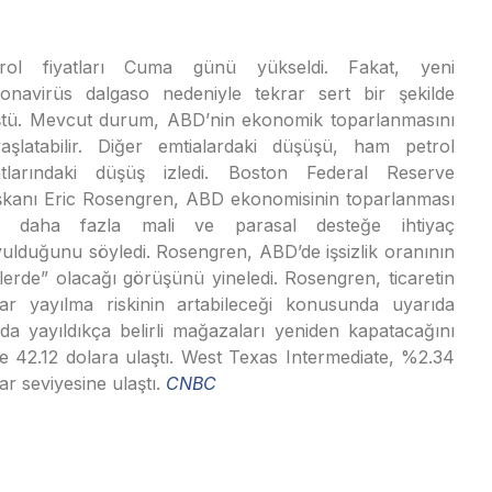
trol fiyatları Cuma günü yükseldi. Fakat, yeni
onavirüs dalgaso nedeniyle tekrar sert bir şekilde
tü. Mevcut durum, ABD’nin ekonomik toparlanmasını
aşlatabilir. Diğer emtialardaki düşüşü, ham petrol
atlarındaki düşüş izledi. Boston Federal Reserve
kanı Eric Rosengren, ABD ekonomisinin toparlanması
in daha fazla mali ve parasal desteğe ihtiyaç
ulduğunu söyledi. Rosengren, ABD’de işsizlik oranının
erde” olacağı görüşünü yineledi. Rosengren, ticaretin
ar yayılma riskinin artabileceği konusunda uyarıda
a yayıldıkça belirli mağazaları yeniden kapatacağını
ve 42.12 dolara ulaştı. West Texas Intermediate, %2.34
ar seviyesine ulaştı.
CNBC