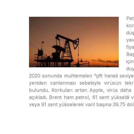
Pe
kor
düş
yav
fiy
Baş
iç
duy
2020 sonunda muhtemelen “çift haneli seviyel
yeniden canlanması sebebiyle virüsün tekr
bulundu. Korkuları artan Apple, virüs daha d
açıkladı. Brent ham petrol, 61 sent yükseldi 
veya 91 sent yükselerek varil başına 39.75 dol