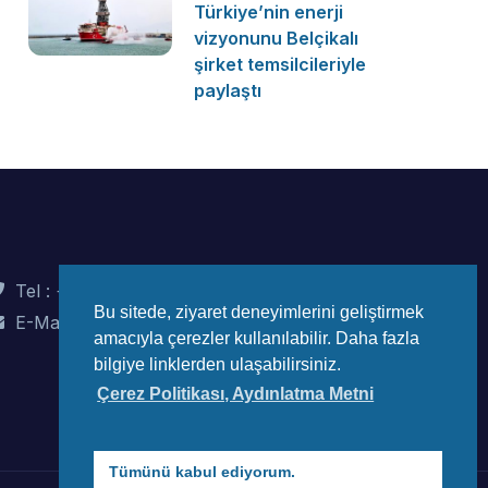
Türkiye’nin enerji
vizyonunu Belçikalı
şirket temsilcileriyle
paylaştı
Tel : +90 (312) 442 82 78
Bu sitede, ziyaret deneyimlerini geliştirmek
E-Mail : info@wec-turkiye.org.tr
amacıyla çerezler kullanılabilir. Daha fazla
bilgiye linklerden ulaşabilirsiniz.
Çerez Politikası, Aydınlatma Metni
Tümünü kabul ediyorum.