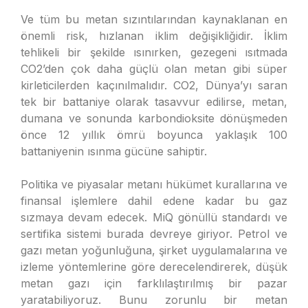
Ve tüm bu metan sızıntılarından kaynaklanan en
önemli risk, hızlanan iklim değişikliğidir. İklim
tehlikeli bir şekilde ısınırken, gezegeni ısıtmada
CO2’den çok daha güçlü olan metan gibi süper
kirleticilerden kaçınılmalıdır. CO2, Dünya’yı saran
tek bir battaniye olarak tasavvur edilirse, metan,
dumana ve sonunda karbondioksite dönüşmeden
önce 12 yıllık ömrü boyunca yaklaşık 100
battaniyenin ısınma gücüne sahiptir.
Politika ve piyasalar metanı hükümet kurallarına ve
finansal işlemlere dahil edene kadar bu gaz
sızmaya devam edecek. MiQ gönüllü standardı ve
sertifika sistemi burada devreye giriyor. Petrol ve
gazı metan yoğunluğuna, şirket uygulamalarına ve
izleme yöntemlerine göre derecelendirerek, düşük
metan gazı için farklılaştırılmış bir pazar
yaratabiliyoruz. Bunu zorunlu bir metan