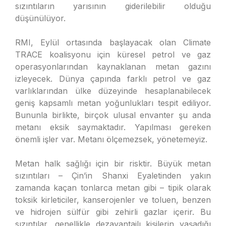
sızıntıların yarısının giderilebilir olduğu
düşünülüyor.
RMI, Eylül ortasında başlayacak olan Climate
TRACE koalisyonu için küresel petrol ve gaz
operasyonlarından kaynaklanan metan gazını
izleyecek. Dünya çapında farklı petrol ve gaz
varlıklarından ülke düzeyinde hesaplanabilecek
geniş kapsamlı metan yoğunlukları tespit ediliyor.
Bununla birlikte, birçok ulusal envanter şu anda
metanı eksik saymaktadır. Yapılması gereken
önemli işler var. Metanı ölçemezsek, yönetemeyiz.
Metan halk sağlığı için bir risktir. Büyük metan
sızıntıları – Çin’in Shanxi Eyaletinden yakın
zamanda kaçan tonlarca metan gibi – tipik olarak
toksik kirleticiler, kanserojenler ve toluen, benzen
ve hidrojen sülfür gibi zehirli gazlar içerir. Bu
sızıntılar, genellikle dezavantajlı kişilerin yaşadığı