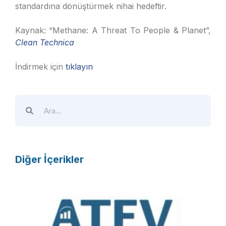
standardına dönüştürmek nihai hedeftir.
Kaynak: “Methane: A Threat To People & Planet”,
Clean Technica
İndirmek için
tıklayın
Diğer İçerikler
A
T
E
V
R