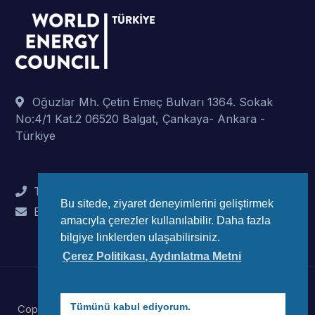
Oğuzlar Mh. Çetin Emeç Bulvarı 1364. Sokak
No:4/1 Kat.2 06520 Balgat, Çankaya- Ankara -
Türkiye
Tel : +90 (312) 442 82 78
Bu sitede, ziyaret deneyimlerini geliştirmek
E-Mail : info@wec-turkiye.org.tr
amacıyla çerezler kullanılabilir. Daha fazla
bilgiye linklerden ulaşabilirsiniz.
Çerez Politikası, Aydınlatma Metni
Tümünü kabul ediyorum.
Copyright © 2023 Dünya Enerji Konseyi Türk Millli Komitesi