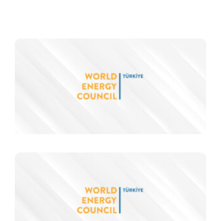
F
T
k
m
i
d
h
İ
ü
r
e
s
i
a