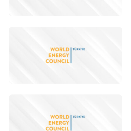
Y
b
İ
K
Z
i
M
d
Y
D
D
S
G
i
i