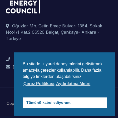
Oğuzlar Mh. Çetin Emeç Bulvarı 1364. Sokak
No:4/1 Kat.2 06520 Balgat, Çankaya- Ankara -
Türkiye
Tel : +90 (312) 442 82 78
Bu sitede, ziyaret deneyimlerini geliştirmek
E-Mail : info@wec-turkiye.org.tr
amacıyla çerezler kullanılabilir. Daha fazla
bilgiye linklerden ulaşabilirsiniz.
Çerez Politikası, Aydınlatma Metni
Tümünü kabul ediyorum.
Copyright © 2023 Dünya Enerji Konseyi Türk Millli Komitesi