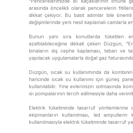
“Pencerelerimizde ısı kaçaklarının önüne ge
arasında öncelikli olarak pencerelerin fitille
dikkat çekiyor. Bu basit adımlar bile önemli
değişimlerinde yeni nesil kaplamalı camlarla ene
Bunun yanı sıra konutlarda tüketilen ene
azaltılabileceğine dikkati çeken Düzgün, “En
binaların dış cephe kaplaması, taban ve ta
yapılacak uygulamalarla doğal gaz faturasında
Düzgün, sıcak su kullanımında da kombinin
haricinde sıcak su kullanımı için güneş panel
kullanılabilir. Yine evlerimizin ısıtmasında k
ısı pompalarının tercih edilmesiyle daha verimli
Elektrik tüketiminde tasarruf yöntemlerine
ekipmanların kullanılması, led ampullerin ku
kullanılmasıyla elektrik tüketiminde tasarruf y