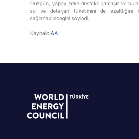
Düzgün, yapay zeka destekli çamaşır ve bulaş
su ve deterjan tüketimini de azalttığını
sağlanabileceğini söyledi.
Kaynak:
AA