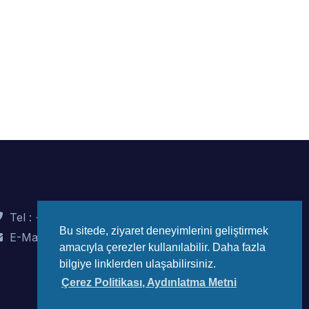
Tel : +90 (312) 442 82 78
Bu sitede, ziyaret deneyimlerini geliştirmek
E-Mail : info@wec-turkiye.org.tr
amacıyla çerezler kullanılabilir. Daha fazla
bilgiye linklerden ulaşabilirsiniz.
Çerez Politikası, Aydınlatma Metni