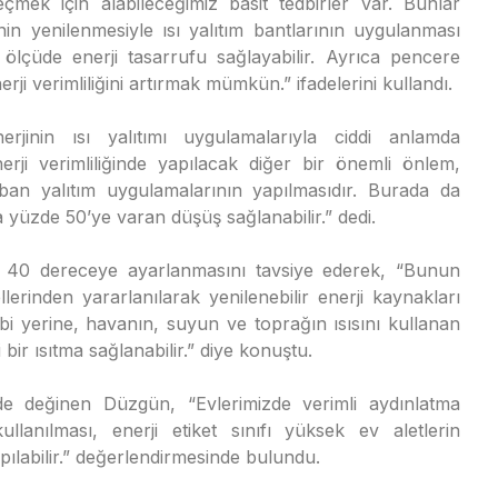
çmek için alabileceğimiz basit tedbirler var. Bunlar
rinin yenilenmesiyle ısı yalıtım bantlarının uygulanması
 ölçüde enerji tasarrufu sağlayabilir. Ayrıca pencere
rji verimliliğini artırmak mümkün.” ifadelerini kullandı.
rjinin ısı yalıtımı uygulamalarıyla ciddi anlamda
erji verimliliğinde yapılacak diğer bir önemli önlem,
ban yalıtım uygulamalarının yapılmasıdır. Burada da
 yüzde 50’ye varan düşüş sağlanabilir.” dedi.
 40 dereceye ayarlanmasını tavsiye ederek, “Bunun
lerinden yararlanılarak yenilenebilir enerji kaynakları
ombi yerine, havanın, suyun ve toprağın ısısını kullanan
 bir ısıtma sağlanabilir.” diye konuştu.
 de değinen Düzgün, “Evlerimizde verimli aydınlatma
llanılması, enerji etiket sınıfı yüksek ev aletlerin
apılabilir.” değerlendirmesinde bulundu.