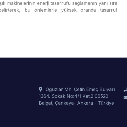
ık makinelerinin enerji tasarrufu sağlamanın yanı sıra
 belirterek, bu önlemlerle yüksek oranda tasarruf
Oğuzlar Mh. Çetin Emeç Bulvarı
1364. Sokak No:4/1 Kat.2 06520
Balgat, Çankaya- Ankara - Türkiye