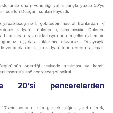
ektöründe enerji verimliliği yatırımlarıyla yüzde 50’ye
ni belirten Düzgün, şunları kaydetti:
z yapabileceğimiz birçok tedbir mevcut. Bunlardan ilki
erdenin radyatör önlerine çekilmemesidir. Önlerine
da hem ısınan hava sirkülasyonunu engellemiş hem de
uğumuz eşyalara aktarmış oluyoruz. Dolayısıyla
lde verim alabilmek için radyatörlerin önünün açılması
rgütü’nün önerdiği seviyede tutulması ve kombi
i tasarrufu sağlanabileceğini belirtti.
e 20’si pencerelerden
20’sinin pencerelerden gerçekleştiğine işaret ederek,